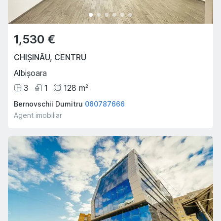
1,530 €
CHIȘINĂU
,
CENTRU
Albișoara
3
1
128
m
2
Bernovschii Dumitru
060787666
Agent imobiliar