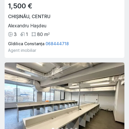
1,500 €
CHIȘINĂU
,
CENTRU
Alexandru Hașdeu
3
1
80
m
2
Gîdilica Constanța
068444718
Agent imobiliar
Oferta Săptămânii
Hot
Hot