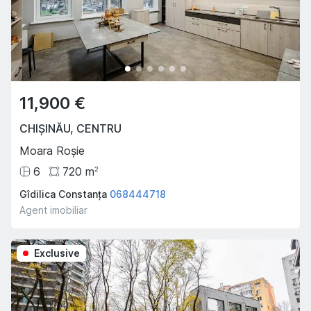
11,900 €
CHIȘINĂU
,
CENTRU
Moara Roșie
6
720
m
2
Gîdilica Constanța
068444718
Agent imobiliar
Exclusive