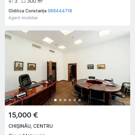
3
300
m
Gîdilica Constanța
068444718
Agent imobiliar
15,000 €
CHIȘINĂU
,
CENTRU