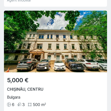
Agent imobiliar
5,000 €
CHIȘINĂU
,
CENTRU
Bulgara
6
3
500
m
2