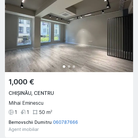
1,000 €
CHIȘINĂU
,
CENTRU
Mihai Eminescu
1
1
50
m
2
Bernovschii Dumitru
060787666
Agent imobiliar