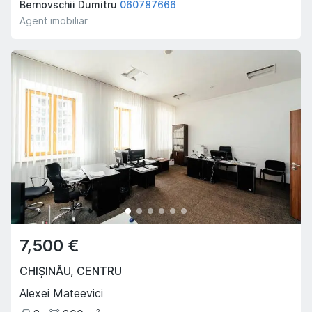
Bernovschii Dumitru
060787666
Agent imobiliar
7,500 €
CHIȘINĂU
,
CENTRU
Alexei Mateevici
2