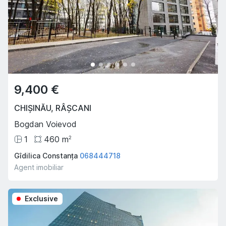
9,400 €
CHIȘINĂU
,
RÂȘCANI
Bogdan Voievod
1
460
m
2
Gîdilica Constanța
068444718
Agent imobiliar
Exclusive