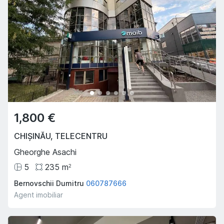
1,800 €
CHIȘINĂU
,
TELECENTRU
Gheorghe Asachi
5
235
m
2
Bernovschii Dumitru
060787666
Agent imobiliar