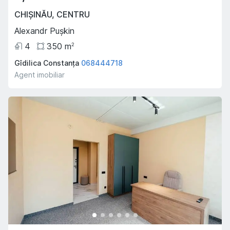
CHIȘINĂU
,
CENTRU
Alexandr Pușkin
4
350
m
2
Gîdilica Constanța
068444718
Agent imobiliar