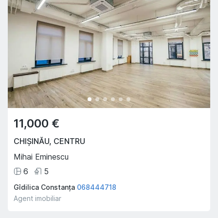
11,000 €
CHIȘINĂU
,
CENTRU
Mihai Eminescu
6
5
Gîdilica Constanța
068444718
Agent imobiliar