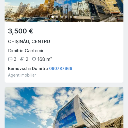
3,500 €
CHIȘINĂU
,
CENTRU
Dimitrie Cantemir
3
2
168
m
2
Bernovschii Dumitru
060787666
Agent imobiliar