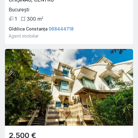
București
1
300
m
2
Gîdilica Constanța
068444718
Agent imobiliar
2,500 €