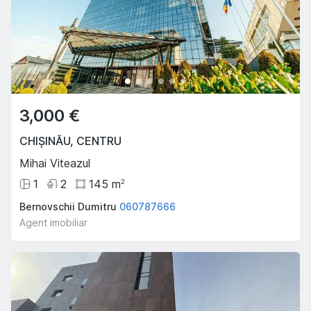
3,000 €
CHIȘINĂU
,
CENTRU
Mihai Viteazul
1
2
145
m
2
Bernovschii Dumitru
060787666
Agent imobiliar