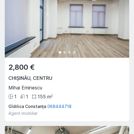
2,800 €
CHIȘINĂU
,
CENTRU
Mihai Eminescu
1
1
155
m
2
Gîdilica Constanța
068444718
Agent imobiliar