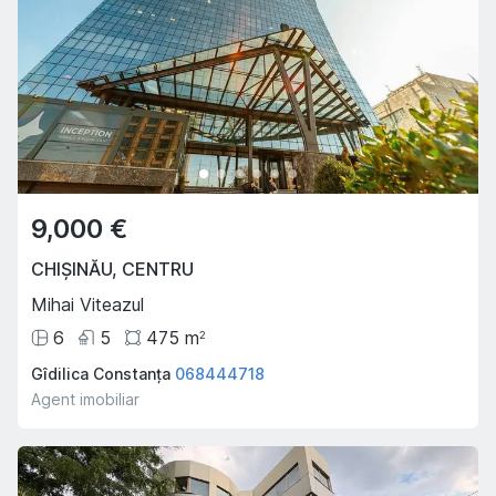
9,000 €
CHIȘINĂU
,
CENTRU
Mihai Viteazul
6
5
475
m
2
Gîdilica Constanța
068444718
Agent imobiliar