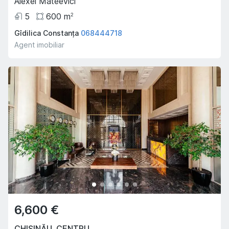
Alexei Mateevici
5
600
m
2
Gîdilica Constanța
068444718
Agent imobiliar
6,600 €
CHIȘINĂU
,
CENTRU