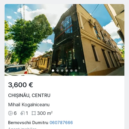
3,600 €
CHIȘINĂU
,
CENTRU
Mihail Kogalniceanu
6
1
300
m
2
Bernovschii Dumitru
060787666