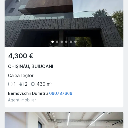
4,300 €
CHIȘINĂU
,
BUIUCANI
Calea Ieșilor
1
2
430
m
2
Bernovschii Dumitru
060787666
Agent imobiliar