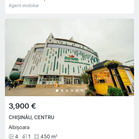
Agent imobiliar
3,900 €
CHIȘINĂU
,
CENTRU
Albișoara
4
1
450
m
2