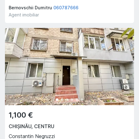
Bernovschii Dumitru
060787666
Agent imobiliar
1,100 €
CHIȘINĂU
,
CENTRU
Constantin Negruzzi