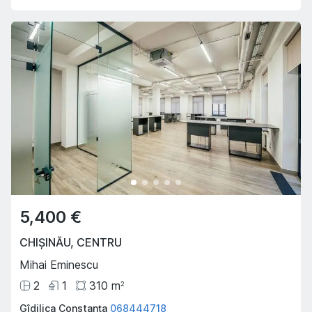
5,400 €
CHIȘINĂU
,
CENTRU
Mihai Eminescu
2
1
310
m
2
Gîdilica Constanța
068444718