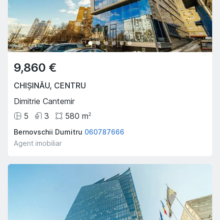
9,860 €
CHIȘINĂU
,
CENTRU
Dimitrie Cantemir
5
3
580
m
2
Bernovschii Dumitru
060787666
Agent imobiliar