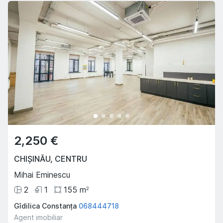
2,250 €
CHIȘINĂU
,
CENTRU
Mihai Eminescu
2
1
155
m
2
Gîdilica Constanța
068444718
Agent imobiliar