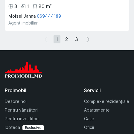
3
1
80
m
2
Moisei Janna
069444189
Agent imobiliar
1
2
3
Proimobil
Servicii
Despre noi
Complexe rezidențiale
Pentru vânzători
Apartamente
Pentru investitori
Case
Ipoteca
Oficii
Exclusive