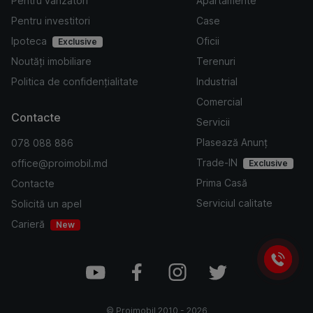
Pentru vânzători
Apartamente
Pentru investitori
Case
Ipoteca
Oficii
Exclusive
Noutăți imobiliare
Terenuri
Politica de confidențialitate
Industrial
Comercial
Contacte
Servicii
Plasează Anunț
078 088 886
Trade-IN
office@proimobil.md
Exclusive
Prima Casă
Contacte
Serviciul calitate
Solicită un apel
Carieră
New
©
Proimobil
2010 -
2026