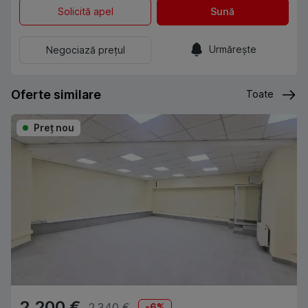
Solicită apel
Sună
Urmărește
Negociază prețul
Oferte similare
Toate
Preţ nou
2,200 €
2,340 €
-
6
%