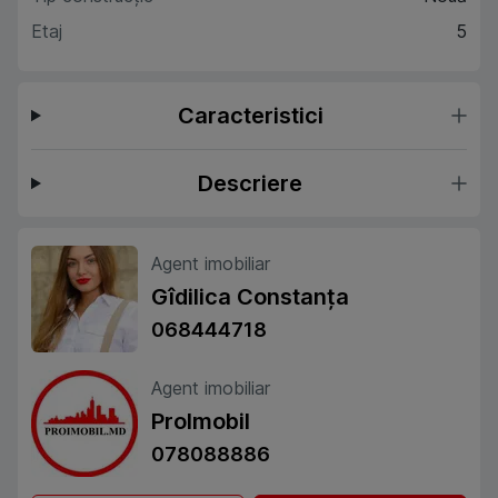
Etaj
5
Caracteristici
Descriere
Agent imobiliar
Gîdilica Constanța
068444718
Agent imobiliar
ProImobil
078088886