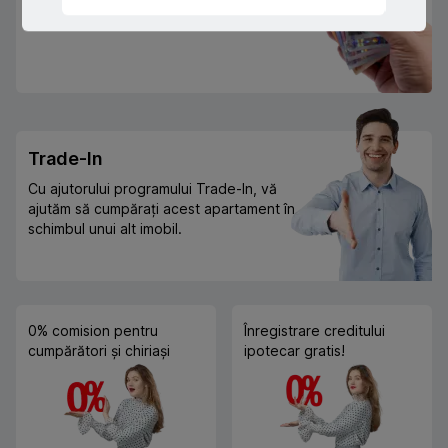
Sau prin programul guvernamental
"Prima Casă" cu doar 10% prima rată
Trade-In
Cu ajutorului programului Trade-In, vă
ajutăm să cumpărați acest apartament în
schimbul unui alt imobil.
0% comision pentru
Înregistrare creditului
cumpărători și chiriași
ipotecar gratis!