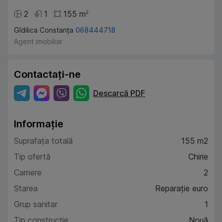
2
1
155
m
2
Gîdilica Constanța
068444718
Agent imobiliar
Contactați-ne
Descarcă PDF
Informație
Suprafața totală
155 m2
Tip ofertă
Chirie
Camere
2
Starea
Reparație euro
Grup sanitar
1
Tip construcție
Nouă