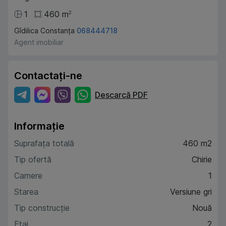
1
460
m
2
Gîdilica Constanța
068444718
Agent imobiliar
Contactați-ne
Descarcă PDF
Informație
Suprafața totală
460 m2
Tip ofertă
Chirie
Camere
1
Starea
Versiune gri
Tip construcție
Nouă
Etaj
2