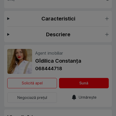
Caracteristici
Descriere
Agent imobiliar
Gîdilica Constanța
068444718
Solicită apel
Sună
Urmărește
Negociază prețul