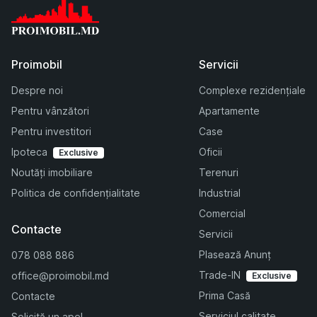
Proimobil
Servicii
Despre noi
Complexe rezidențiale
Pentru vânzători
Apartamente
Pentru investitori
Case
Ipoteca
Oficii
Exclusive
Noutăți imobiliare
Terenuri
Politica de confidențialitate
Industrial
Comercial
Contacte
Servicii
Plasează Anunț
078 088 886
Trade-IN
office@proimobil.md
Exclusive
Prima Casă
Contacte
Serviciul calitate
Solicită un apel