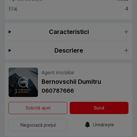
Etaj
4
Caracteristici
Descriere
Agent imobiliar
Bernovschii Dumitru
060787666
Solicită apel
Sună
Urmărește
Negociază prețul