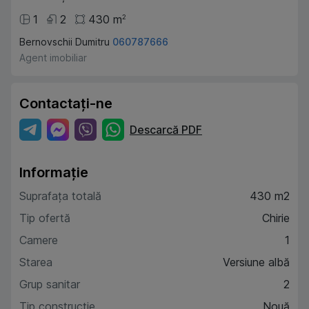
1
2
430
m
2
Bernovschii Dumitru
060787666
Agent imobiliar
Contactați-ne
Descarcă PDF
Informație
Suprafața totală
430 m2
Tip ofertă
Chirie
Camere
1
Starea
Versiune albă
Grup sanitar
2
Tip construcție
Nouă