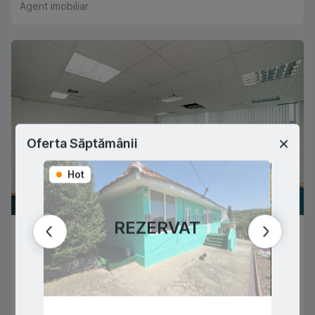
Agent imobiliar
Oferta Săptămânii
Hot
Hot
REZERVAT
7,750 €
CHIȘINĂU
,
CENTRU
Ștefan Cel Mare
6
1
500
m
2