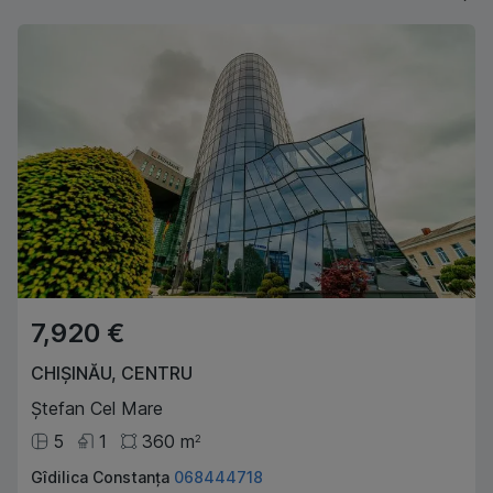
7,920 €
CHIȘINĂU
,
CENTRU
Ștefan Cel Mare
5
1
360
m
2
Gîdilica Constanța
068444718