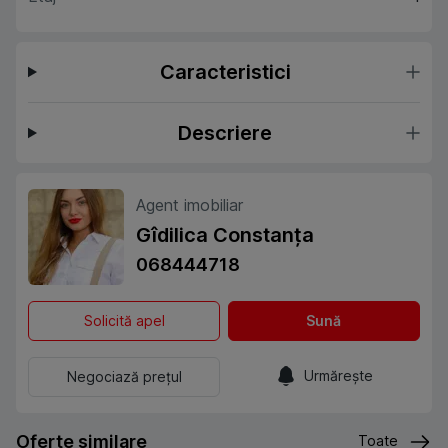
Caracteristici
Descriere
Agent imobiliar
Gîdilica Constanța
068444718
Solicită apel
Sună
Urmărește
Negociază prețul
Oferte similare
Toate