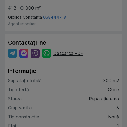
3
300
m
2
Gîdilica Constanța
068444718
Agent imobiliar
Contactați-ne
Descarcă PDF
Informație
Suprafața totală
300 m2
Tip ofertă
Chirie
Starea
Reparație euro
Grup sanitar
3
Tip construcție
Nouă
Etaj
1