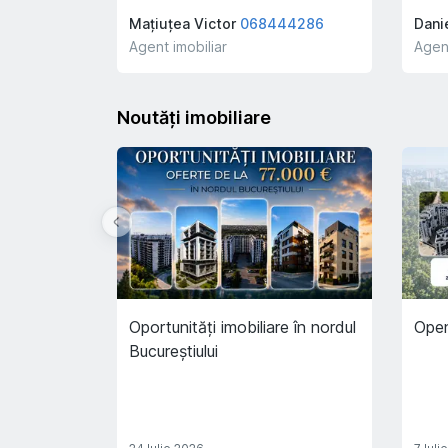
Mațiuțea Victor
068444286
Dani
Agent imobiliar
Agent
Noutăți imobiliare
Oportunități imobiliare în nordul
Open
Bucureștiului