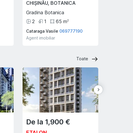
CHIȘINĂU
,
BOTANICA
SUBURBI
Gradina Botanica
Poiana D
2
1
65
m
13
ari
2
Cataraga Vasile
069777190
S P
06022
Agent imobiliar
Agent imobi
Toate
De la
1,900
€
De la
ETALON
High Ga