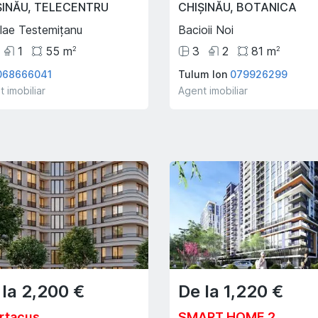
ȘINĂU
,
TELECENTRU
CHIȘINĂU
,
BOTANICA
lae Testemițanu
Bacioii Noi
1
55
m
3
2
81
m
2
2
068666041
Tulum Ion
079926299
 imobiliar
Agent imobiliar
 la
2,200
€
De la
1,220
€
rtacus
SMART HOME 2