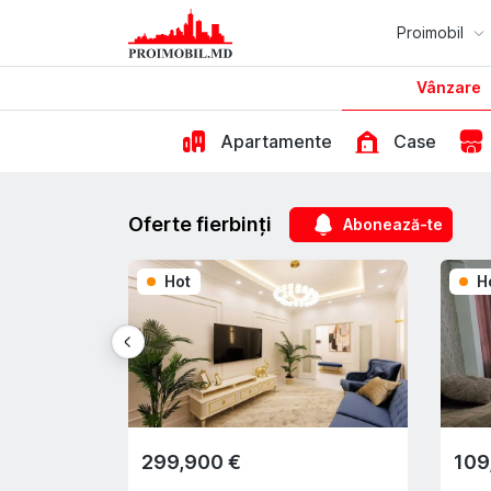
Proimobil
Vânzare
Apartamente
Case
Oferte fierbinți
Abonează-te
Hot
H
299,900 €
109