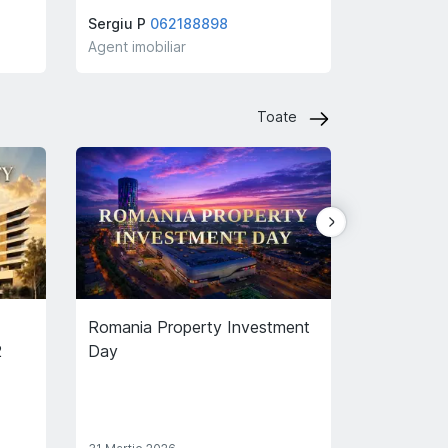
Sergiu P
062188898
Anita Gran
Agent imobiliar
Agent imobi
Toate
Romania Property Investment
Spring Edit
2
Day
Bucureștiu