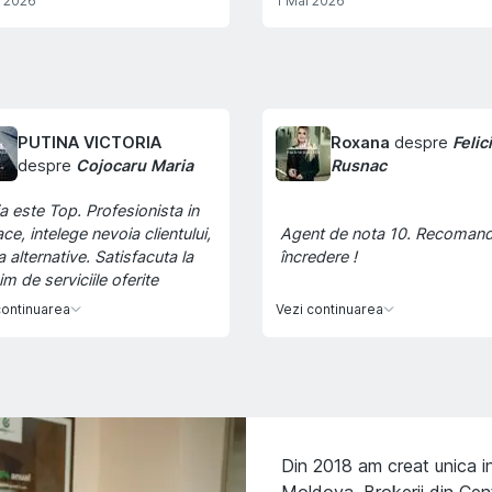
e 2026
1 Mai 2026
PUTINA VICTORIA
Roxana
despre
Felic
despre
Cojocaru Maria
Rusnac
a este Top. Profesionista in
ace, intelege nevoia clientului,
Agent de nota 10. Recomand
a alternative. Satisfacuta la
încredere !
m de serviciile oferite
continuarea
Vezi continuarea
Din 2018 am creat unica in
Moldova. Brokerii din Cent