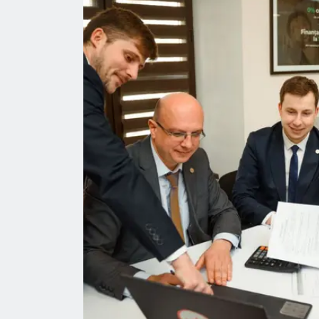
special, pe Alexandru Cobîlteanu!