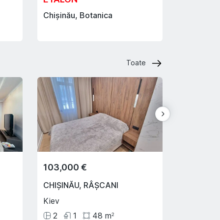
Chișinău, Botanica
Suburbie,
Toate
103,000 €
165,000
CHIȘINĂU
,
RÂȘCANI
CHIȘINĂU
Kiev
Pietrarilor
2
1
48
m
1
1
2