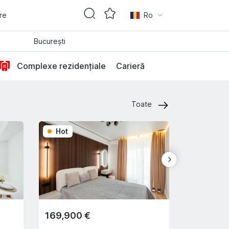
are
Ro
București
Complexe rezidențiale
Carieră
Toate
Hot
Hot
169,900 €
250,000