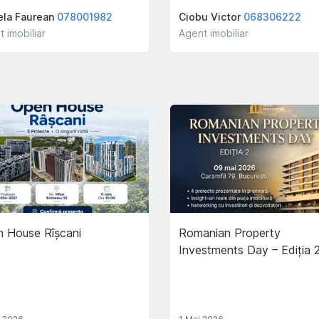
ela Faurean
078001982
Ciobu Victor
068306222
 imobiliar
Agent imobiliar
 House Rîșcani
Romanian Property
Investments Day – Ediția 