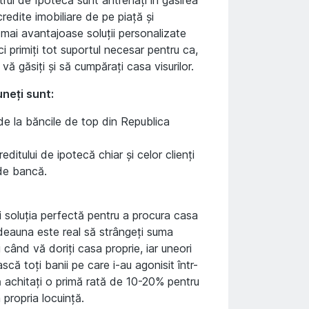
redite imobiliare de pe piață și
mai avantajoase soluții personalizate
 primiți tot suportul necesar pentru ca,
 vă găsiți și să cumpărați casa visurilor.
uneți sunt:
 de la băncile de top din Republica
ditului de ipotecă chiar și celor clienți
 de bancă.
fi soluția perfectă pentru a procura casa
deauna este real să strângeți suma
ci când vă doriți casa proprie, iar uneori
că toți banii pe care i-au agonisit într-
să achitați o primă rată de 10-20% pentru
 propria locuință.