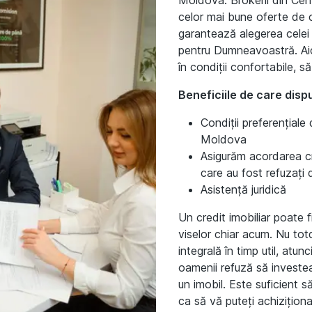
celor mai bune oferte de c
garantează alegerea celei 
pentru Dumneavoastră. Aici
în condiții confortabile, să
Beneficiile de care disp
Condiții preferențiale
Moldova
Asigurăm acordarea cre
care au fost refuzați
Asistență juridică
Un credit imobiliar poate 
viselor chiar acum. Nu tot
integrală în timp util, atun
oamenii refuză să investeas
un imobil. Este suficient 
ca să vă puteți achiziționa