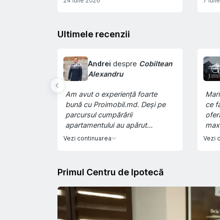
24 Iulie 2026
7 Iuli
Ultimele recenzii
Andrei
despre
Cobiltean
Alexandru
Am avut o experiență foarte
Mari
bună cu Proimobil.md. Deși pe
ce f
parcursul cumpărării
ofer
apartamentului au apărut
maxi
dificultăți legate de actul de
Vezi continuarea
Vezi 
identitate și de bancă, Alexandru
Cobilteanu a fost alături de mine
la fiecare pas și m-a ajutat să
Primul Centru de Ipotecă
duc tot procesul la bun sfârșit. Îi
mulțumesc pentru
profesionalism, răbdare și
implicare. Recomand cu
încredere Proimobil.md și, în