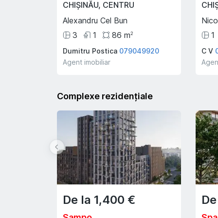
CHIȘINĂU
,
CENTRU
CHI
Alexandru Cel Bun
Nico
3
1
86
m
1
2
Dumitru Postica
079049920
C V
Agent imobiliar
Agent
Complexe rezidențiale
De la
1,400
€
De
Sampo
Spa