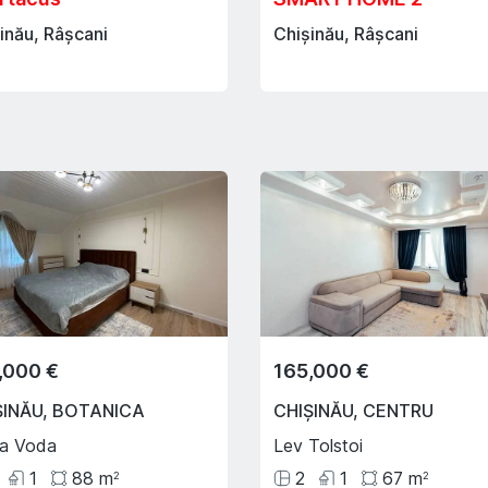
inău, Râșcani
Chișinău, Râșcani
,000 €
165,000 €
ȘINĂU
,
BOTANICA
CHIȘINĂU
,
CENTRU
ca Voda
Lev Tolstoi
1
88
m
2
1
67
m
2
2