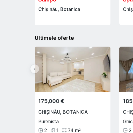
Chișinău, Botanica
Chiș
Ultimele oferte
175,000 €
185
CHIȘINĂU
,
BOTANICA
CHI
Burebista
Ghi
2
1
74
m
2
2