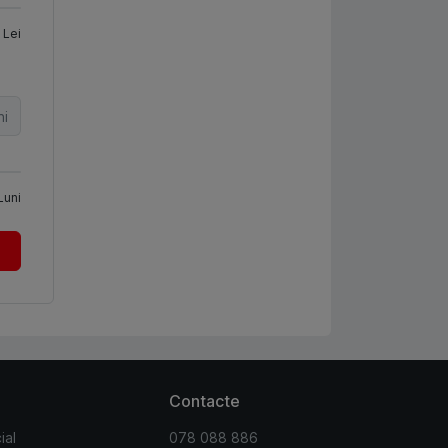
Lei
ni
Luni
Contacte
ial
078 088 886