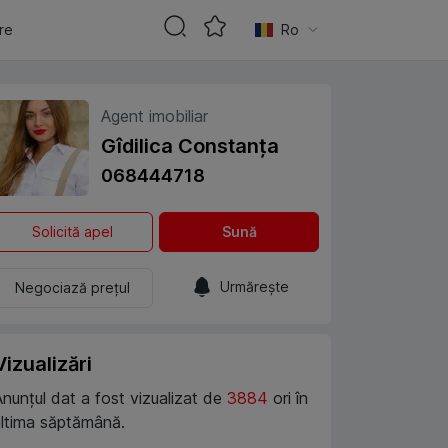
are
Ro
Agent imobiliar
Gîdilica Constanța
068444718
Solicită apel
Sună
Urmărește
Negociază prețul
Vizualizări
Anunțul dat a fost vizualizat de
3884
ori în
ultima săptămână.