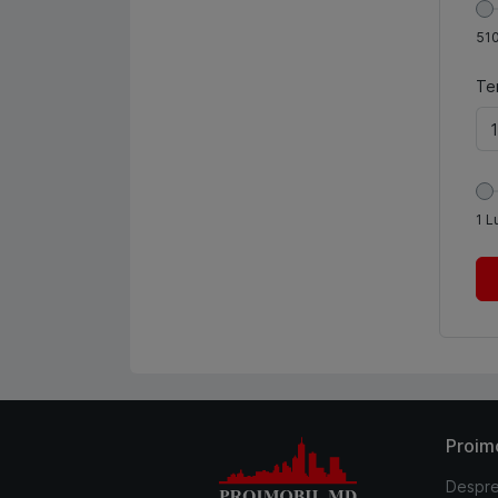
51
Te
1
L
Proim
Despre