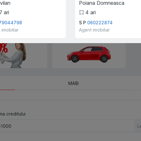
vilan
Poiana Domneasca
schimbul unui alt imobil.
7
ari
4
ari
79044798
S P
060222874
e creditului ipotecar
Deplasarea cu transportul
 imobiliar
Agent imobiliar
companiei!
MAIB
a creditului
L