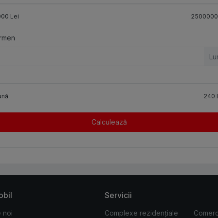
000
Lei
2500000
rmen
Lu
ună
240
Calculează
obil
Servicii
 noi
Complexe rezidențiale
Comerc