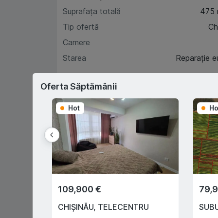
Suprafața totală
475
Tip ofertă
Chi
Camere
Starea
Reparație e
Oferta Săptămânii
Car
Hot
Ho
D
Prima rată 15%
109,900 €
79,
Sau prin programul
guvernamental "Prima Casă" cu
CHIȘINĂU
,
TELECENTRU
SUB
doar 10% prima rată