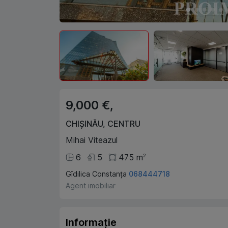
9,000 €,
CHIȘINĂU
,
CENTRU
Mihai Viteazul
6
5
475
m
2
Gîdilica Constanța
068444718
Agent imobiliar
Informație