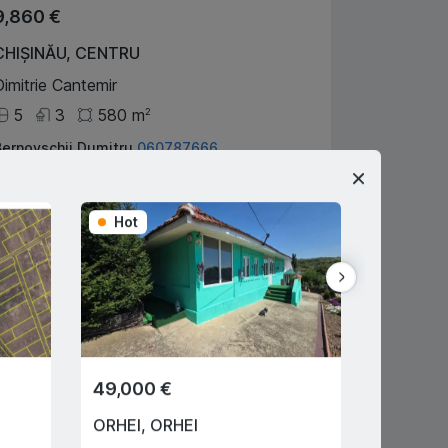
9,860 €
CHIȘINĂU
,
CENTRU
Dimitrie Cantemir
5
3
580
m
2
Bernovschii Dumitru
060787666
gent imobiliar
Hot
Hot
49,000 €
28,350
ORHEI
,
ORHEI
SUBURB