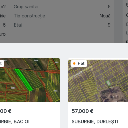
 m2
Grup sanitar
5
rie
Tip construcție
Nouă
6
Etaj
9
uro
A
acteristici
t
Hot
escriere
Trade-In
900 €
57,000 €
Cu ajutorului programului
Trade-In, vă ajutăm să
URBIE
,
BACIOI
SUBURBIE
,
DURLEȘTI
cumpărați acest apartament în