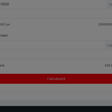
L
000
Lei
2500000
rmen
Lu
ună
240
Calculează