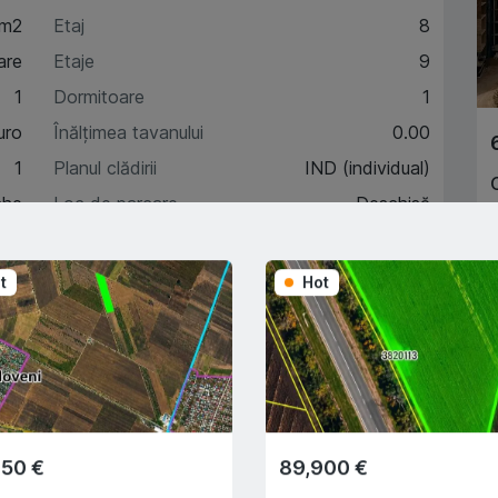
 m2
Etaj
8
are
Etaje
9
1
Dormitoare
1
uro
Înălțimea tavanului
0.00
1
Planul clădirii
IND (individual)
che
Loc de parcare
Deschisă
t
Hot
acteristici
A
escriere
350 €
89,900 €
Trade-In