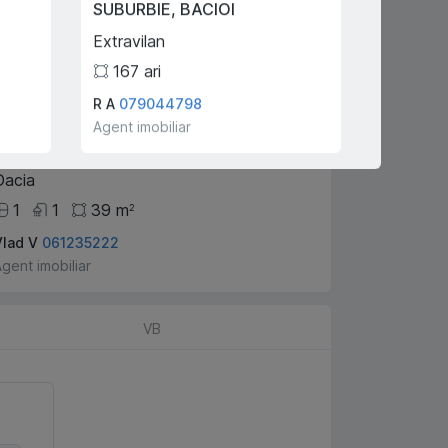
SUBURBIE
,
BACIOI
ORHEI
,
Extravilan
Donici
167
ari
4
R A
079044798
Balan Pet
76,000 €
Agent imobiliar
Agent imo
CHIȘINĂU
,
BOTANICA
Dacia
1
1
39
m
2
Vlad V
061235222
gent imobiliar
VB