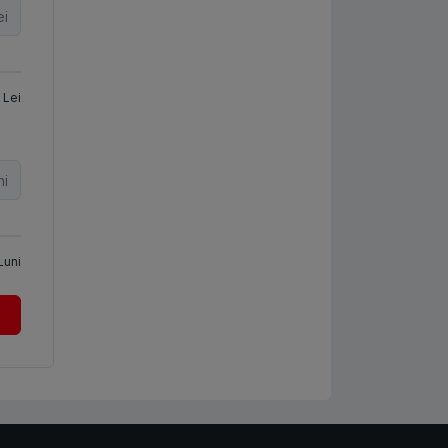
ei
Lei
ni
Luni