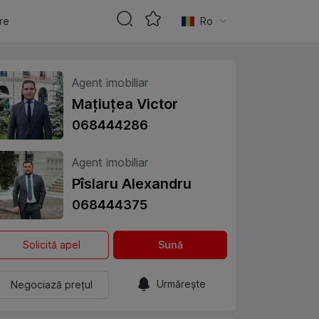
are
Ro
Agent imobiliar
Mațiuțea Victor
068444286
Agent imobiliar
Pîslaru Alexandru
068444375
Solicită apel
Sună
Urmărește
Negociază prețul