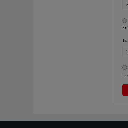
51
Te
1
L