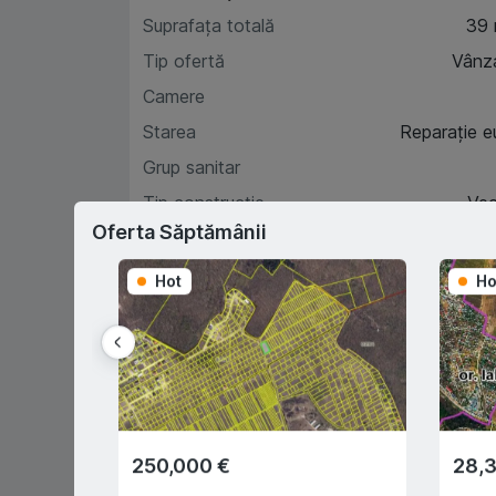
Suprafața totală
39
Tip ofertă
Vânz
Camere
Starea
Reparație e
Grup sanitar
Tip construcție
Ve
Oferta Săptămânii
Hot
Ho
Car
D
250,000 €
28,
Prima rată 15%