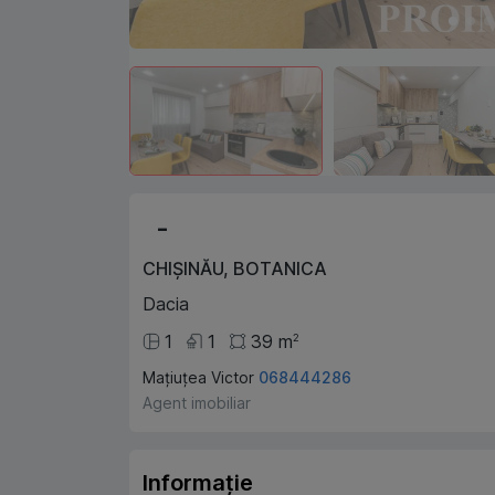
-
CHIȘINĂU
,
BOTANICA
Dacia
1
1
39
m
2
Mațiuțea Victor
068444286
Agent imobiliar
Informație