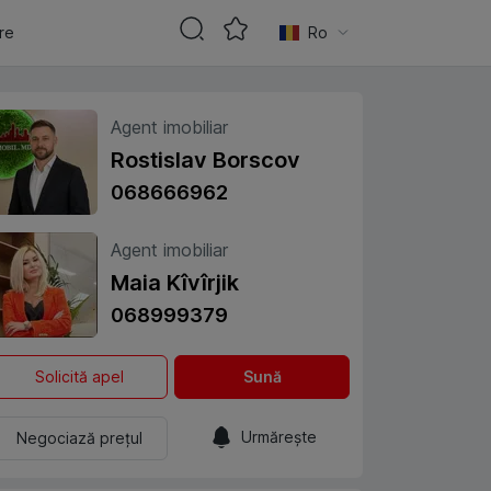
are
Ro
Agent imobiliar
Rostislav Borscov
068666962
Agent imobiliar
Maia Kîvîrjik
068999379
Solicită apel
Sună
Urmărește
Negociază prețul