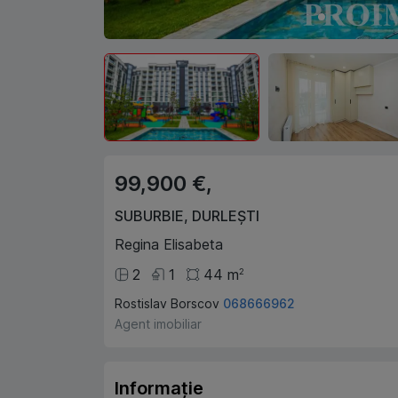
99,900 €,
SUBURBIE
,
DURLEȘTI
Regina Elisabeta
2
1
44
m
2
Rostislav Borscov
068666962
Agent imobiliar
Informație