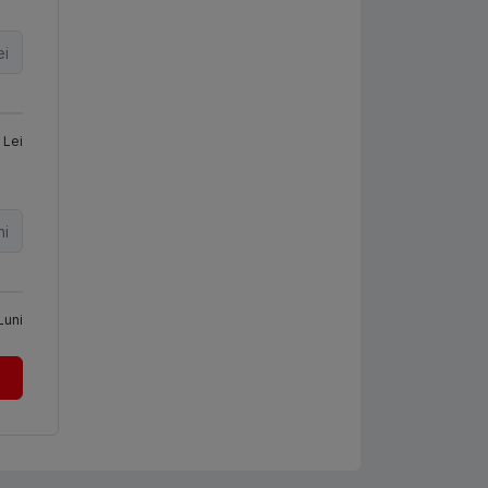
ei
Lei
ni
Luni