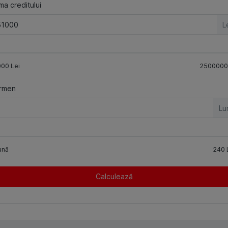
a creditului
L
000
Lei
2500000
rmen
Lu
ună
240
Calculează