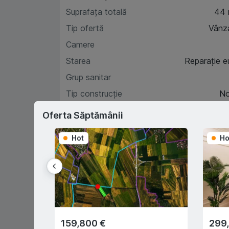
Suprafața totală
44
Tip ofertă
Vânz
Camere
Starea
Reparație e
Grup sanitar
Tip construcție
N
Etaj
Oferta Săptămânii
Hot
Ho
Car
D
159,800 €
299