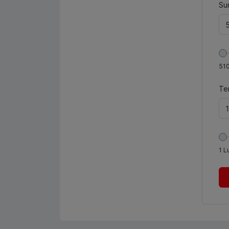
Sum
51
Te
1
L