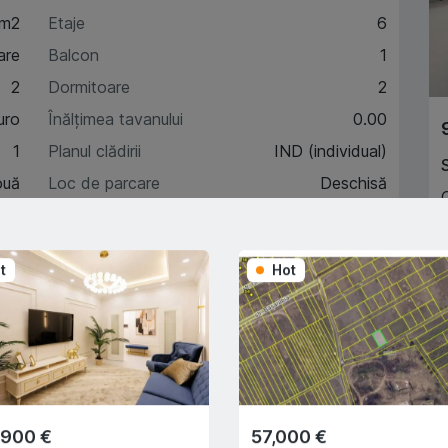
 m2
Etaje
6
are
Balcon
1
2
Dormitoare
2
uro
Înălțimea tavanului
0.00
1
Planul clădirii
IND (individual)
ouă
Loc de parcare
Deschisă
1
Încălzire autonomă
Da
A
t
Hot
A
acteristici
escriere
,900 €
57,000 €