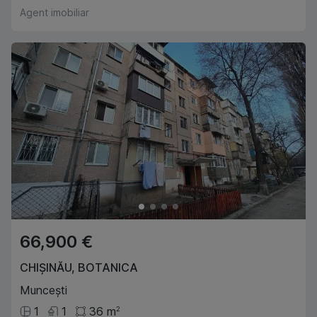
Agent imobiliar
66,900 €
CHIȘINĂU
,
BOTANICA
Muncești
1
1
36
m
2