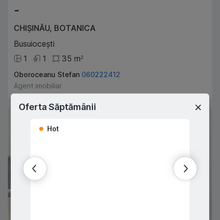
-
CHIȘINĂU
,
BOTANICA
Busuiocești
1
1
35
m
2
Oboroceanu Stefan
060222412
Agent imobiliar
Oferta Săptămânii
Hot
Hot
VÂNDUT