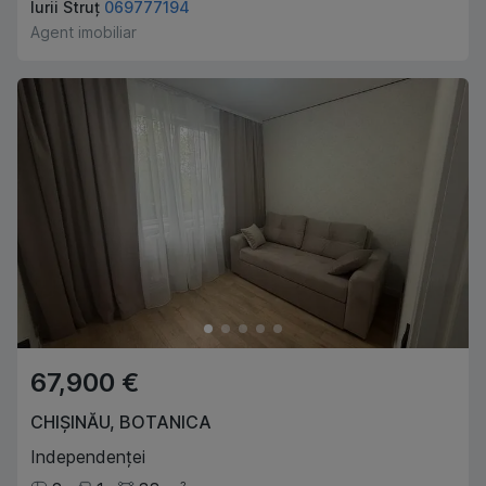
Iurii Struț
069777194
Agent imobiliar
67,900 €
CHIȘINĂU
,
BOTANICA
Independenței
2