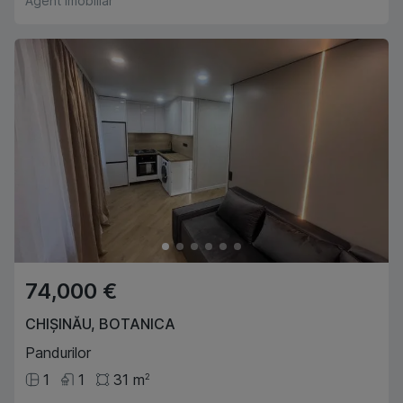
Agent imobiliar
74,000 €
CHIȘINĂU
,
BOTANICA
Pandurilor
1
1
31
m
2