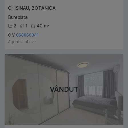
CHIȘINĂU
,
BOTANICA
Burebista
2
1
40
m
2
C V
068666041
Agent imobiliar
VÂNDUT