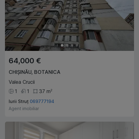
64,000 €
CHIȘINĂU
,
BOTANICA
Valea Crucii
1
1
37
m
2
Iurii Struț
069777194
Agent imobiliar