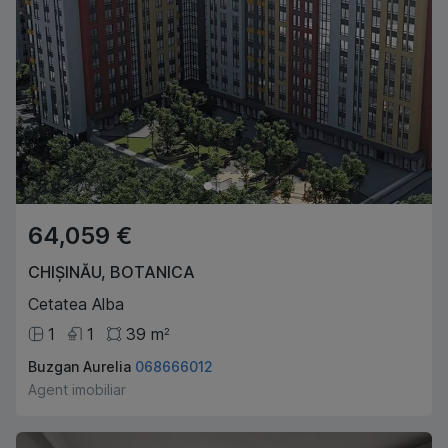
64,059 €
CHIȘINĂU
,
BOTANICA
Cetatea Alba
1
1
39
m
2
Buzgan Aurelia
068666012
Agent imobiliar