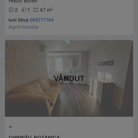
Hristo Botev
2
1
47
m
2
Iurii Struț
069777194
Agent imobiliar
VÂNDUT
-
CHIȘINĂU
,
BOTANICA