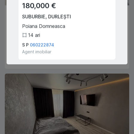
180,000 €
57,0
-
SUBURBIE
,
DURLEȘTI
SUBUR
CHIȘINĂU
,
BOTANICA
Poiana Domneasca
Poian
14
ari
4
ar
Salcamilor
2
1
42
m
2
S P
060222874
S P
06
Agent imobiliar
Agent i
Iurii Struț
069777194
Agent imobiliar