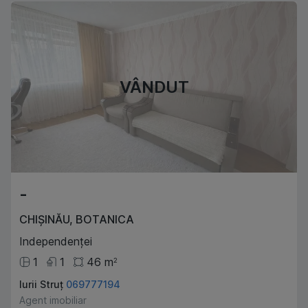
VÂNDUT
-
CHIȘINĂU
,
BOTANICA
Independenței
1
1
46
m
2
Iurii Struț
069777194
Agent imobiliar