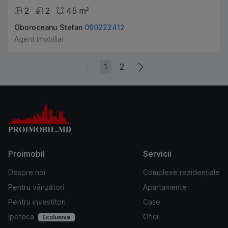
2
2
45
m
2
Oboroceanu Stefan
060222412
Agent imobiliar
1
2
Proimobil
Servicii
Despre noi
Complexe rezidențiale
Pentru vânzători
Apartamente
Pentru investitori
Case
Ipoteca
Oficii
Exclusive