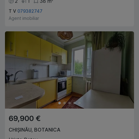
2
1
38
m
T V
079382747
Agent imobiliar
69,900 €
CHIȘINĂU
,
BOTANICA