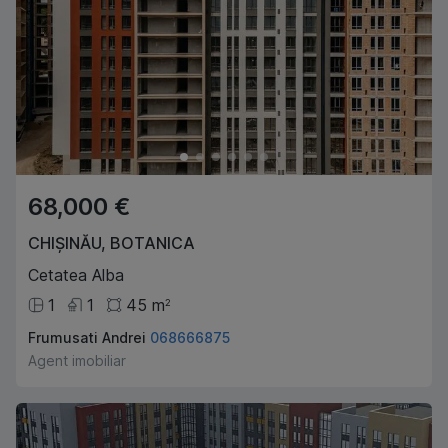
68,000 €
CHIȘINĂU
,
BOTANICA
Cetatea Alba
1
1
45
m
2
Frumusati Andrei
068666875
Agent imobiliar