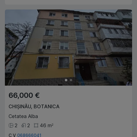
66,000 €
CHIȘINĂU
,
BOTANICA
Cetatea Alba
2
2
46
m
2
C V
068666041