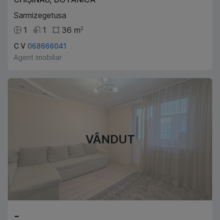
Sarmizegetusa
1
1
36
m
2
C V
068666041
Agent imobiliar
VÂNDUT
-