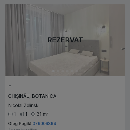
REZERVAT
-
CHIȘINĂU
,
BOTANICA
Nicolai Zelinski
1
1
31
m
2
Oleg Pogîlă
079009364