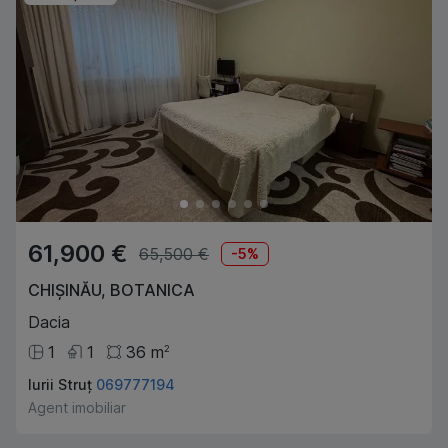
61,900 €
65,500 €
-
5
%
CHIȘINĂU
,
BOTANICA
Dacia
1
1
36
m
2
Iurii Struț
069777194
Agent imobiliar