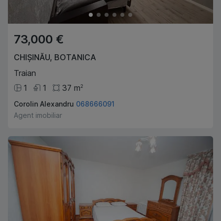
73,000 €
CHIȘINĂU
,
BOTANICA
Traian
1
1
37
m
2
Corolin Alexandru
068666091
Agent imobiliar