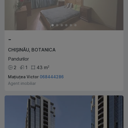
-
CHIȘINĂU
,
BOTANICA
Pandurilor
2
1
43
m
2
Mațiuțea Victor
068444286
Agent imobiliar