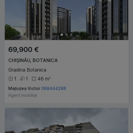
69,900 €
CHIȘINĂU
,
BOTANICA
Gradina Botanica
1
1
46
m
2
Mațiuțea Victor
068444286
Agent imobiliar