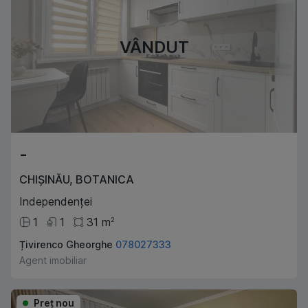
VÂNDUT
-
CHIȘINĂU
,
BOTANICA
Independenței
1
1
31
m
2
Țivirenco Gheorghe
078027333
Agent imobiliar
Preţ nou