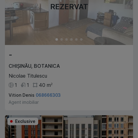
REZERVAT
-
CHIȘINĂU
,
BOTANICA
Nicolae Titulescu
1
1
40
m
2
Vition Denis
068666303
Agent imobiliar
Exclusive