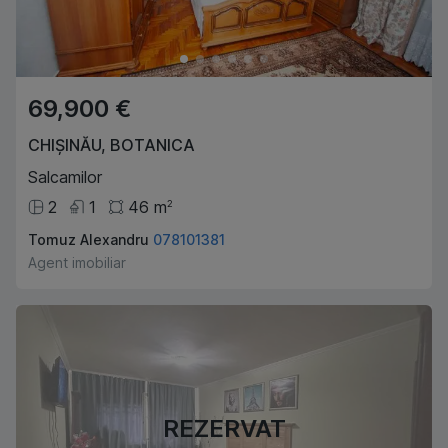
69,900 €
CHIȘINĂU
,
BOTANICA
Salcamilor
2
1
46
m
2
Tomuz Alexandru
078101381
Agent imobiliar
REZERVAT