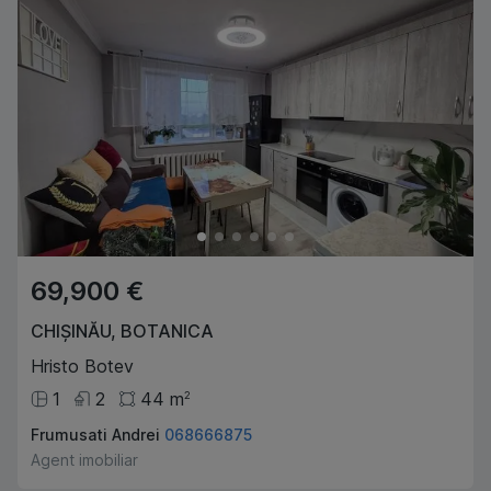
69,900 €
CHIȘINĂU
,
BOTANICA
Hristo Botev
1
2
44
m
2
Frumusati Andrei
068666875
Agent imobiliar