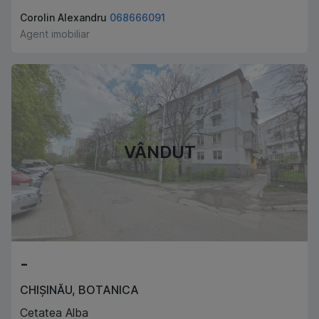
Corolin Alexandru
068666091
Agent imobiliar
VÂNDUT
-
CHIȘINĂU
,
BOTANICA
Cetatea Alba