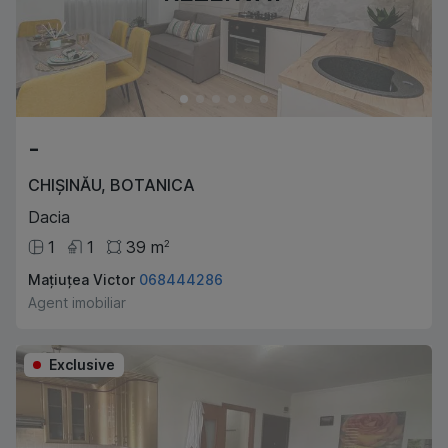
-
CHIȘINĂU
,
BOTANICA
Dacia
1
1
39
m
2
Mațiuțea Victor
068444286
Agent imobiliar
Exclusive