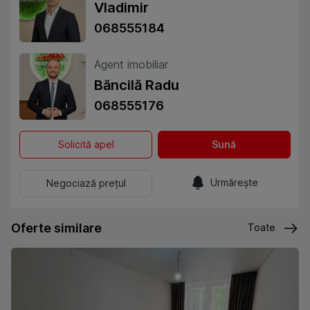
Vladimir
068555184
Agent imobiliar
Băncilă Radu
068555176
Solicită apel
Sună
Urmărește
Negociază prețul
Oferte similare
Toate