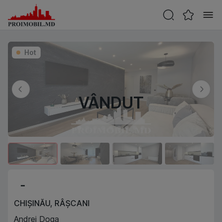
Hot
VÂNDUT
-
CHIȘINĂU
,
RÂȘCANI
Andrei Doga