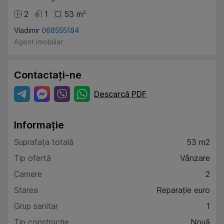
2
1
53
m
2
Vladimir
068555184
Agent imobiliar
Contactați-ne
Descarcă PDF
Informație
Suprafața totală
53 m2
Tip ofertă
Vânzare
Camere
2
Starea
Reparație euro
Grup sanitar
1
Tip construcție
Nouă