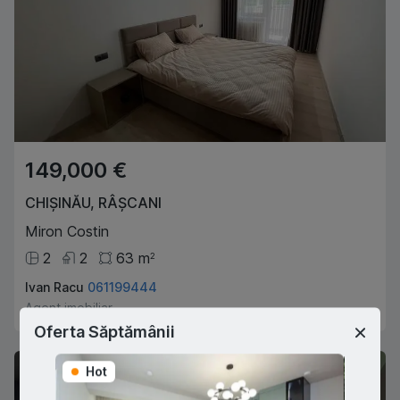
149,000 €
CHIȘINĂU
,
RÂȘCANI
Miron Costin
2
2
63
m
2
Ivan Racu
061199444
Agent imobiliar
Oferta Săptămânii
Hot
Hot