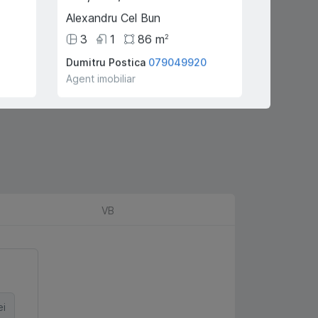
Alexandru Cel Bun
Poiana 
3
1
86
m
4
ari
2
Dumitru Postica
079049920
S P
0602
Agent imobiliar
Agent imo
VB
ei