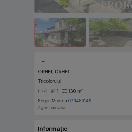
-
ORHEI
,
ORHEI
Tricolorului
4
1
130
m
2
Sergiu Mudrea
079450149
Agent imobiliar
Informație