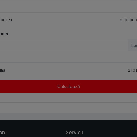
000
Lei
2500000
rmen
Lu
ună
240
Calculează
obil
Servicii