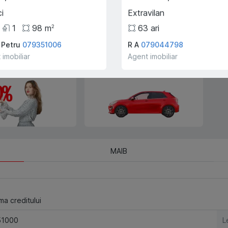
Trade-In, vă ajutăm să
cumpărați acest apartament în
i
Extravilan
schimbul unui alt imobil.
1
98
m
63
ari
2
 Petru
079351006
R A
079044798
 imobiliar
Agent imobiliar
e creditului ipotecar
Deplasarea cu transportul
companiei!
MAIB
a creditului
L