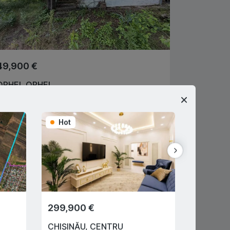
49,900 €
ORHEI
,
ORHEI
Peresecina
1
1
60
m
2
Hot
Hot
Tulum Ion
079926299
gent imobiliar
299,900 €
57,000
CHIȘINĂU
,
CENTRU
SUBURB