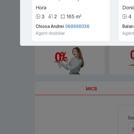
guvernamental "Prima Casă" cu
doar 10% prima rată
Hora
Donic
3
2
165
m
4
2
Chiosa Andrei
068666036
Balan
Agent imobiliar
Agent
0% comision pentru
Înregistrar
cumpărători și chiriași
gratis!
MICB
Sum