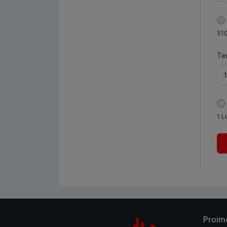
51
Te
1
L
Proim