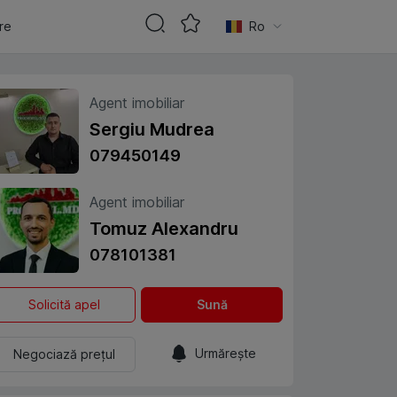
are
Ro
Agent imobiliar
Sergiu Mudrea
079450149
Agent imobiliar
Tomuz Alexandru
078101381
Solicită apel
Sună
Urmărește
Negociază prețul