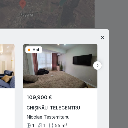
-
SUBURBIE
,
STRASENI
Hot
Hot
Fagureni
23
ari
Calmis Nicolae
060601777
gent imobiliar
109,900 €
49,000
CHIȘINĂU
,
TELECENTRU
ORHEI
,
Nicolae Testemițanu
Donici
1
1
55
m
4
2