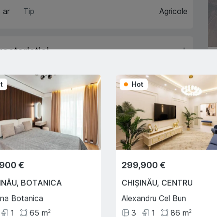
 ar
Tip
Agricole
acteristici
escriere
t
Hot
Trade-In
A
Cu ajutorului programului
Trade-In, vă ajutăm să
,900 €
299,900 €
cumpărați acest apartament în
schimbul unui alt imobil.
INĂU
,
BOTANICA
CHIȘINĂU
,
CENTRU
ina Botanica
Alexandru Cel Bun
1
65
m
3
1
86
m
2
2
e creditului ipotecar
Deplasarea cu transportul