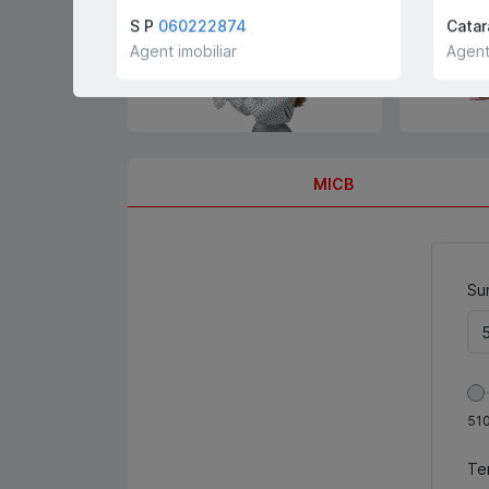
cumpărători și chiriași
gratis!
S P
060222874
Catar
Agent imobiliar
Agent
MICB
Sum
51
Te