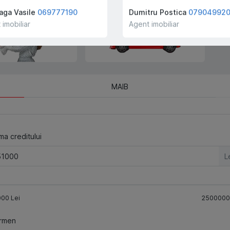
companiei!
aga Vasile
069777190
Dumitru Postica
07904992
 imobiliar
Agent imobiliar
MAIB
a creditului
L
000
Lei
2500000
rmen