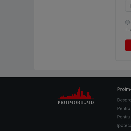
1
L
Proim
Despre
Pentru
Pentru 
Ipotec