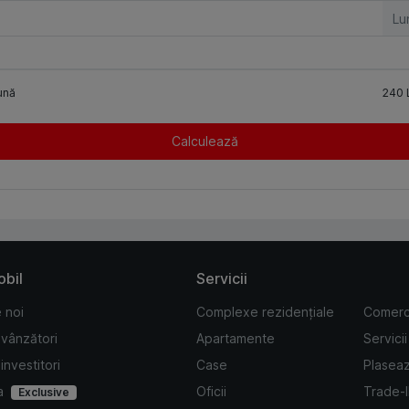
Lu
ună
240
Calculează
obil
Servicii
 noi
Complexe rezidențiale
Comerc
 vânzători
Apartamente
Servicii
investitori
Case
Plasea
a
Oficii
Trade-
Exclusive