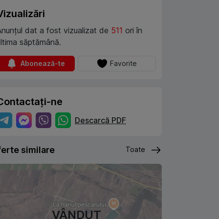
Vizualizări
Anunțul dat a fost vizualizat de
511
ori în
ultima săptămână.
Abonează-te
Favorite
Contactați-ne
Descarcă PDF
erte similare
Toate
VÂNDUT