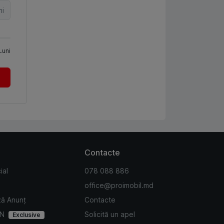
ni
Luni
Contacte
ial
078 088 886
office@proimobil.md
ză Anunț
Contacte
IN
Solicită un apel
Exclusive