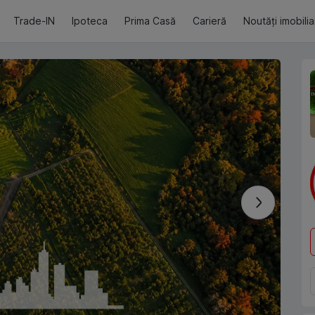
Trade-IN
Ipoteca
Prima Casă
Carieră
Noutăți imobili