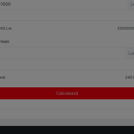
L
000
Lei
2500000
rmen
Lu
ună
240
Calculează