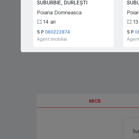
SUBURBIE
,
DURLEȘTI
SUB
cumpărători și chiriași
gratis!
Poiana Domneasca
Poia
14
ari
13
S P
060222874
S P
0
Agent imobiliar
Agent
MICB
Sum