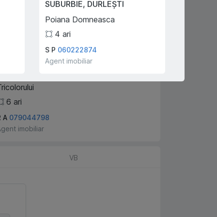
SUBURBIE
,
DURLEȘTI
CHIȘINĂ
Poiana Domneasca
Bacioii N
4
ari
3
S P
060222874
Tulum Io
120,000 €
Agent imobiliar
Agent imo
SUBURBIE
,
DURLEȘTI
ricolorului
6
ari
R A
079044798
gent imobiliar
VB