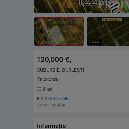
120,000 €,
SUBURBIE
,
DURLEȘTI
Tricolorului
6
ari
R A
079044798
Agent imobiliar
Informație