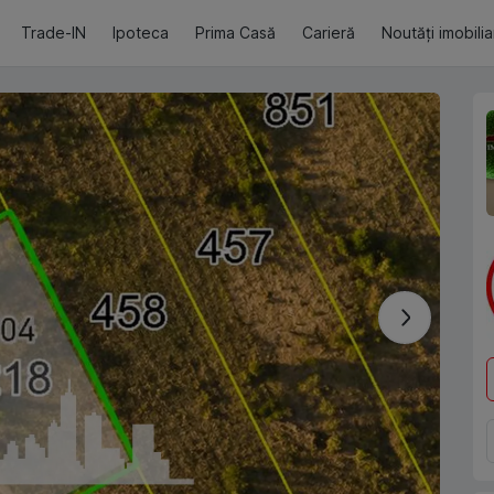
Trade-IN
Ipoteca
Prima Casă
Carieră
Noutăți imobili