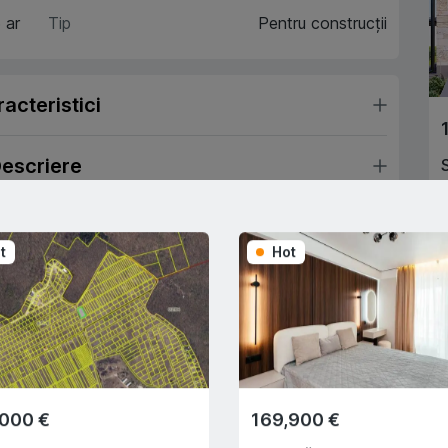
 ar
Tip
Pentru construcții
acteristici
escriere
t
Hot
Trade-In
A
Cu ajutorului programului
Trade-In, vă ajutăm să
cumpărați acest apartament în
schimbul unui alt imobil.
,000 €
169,900 €
e creditului ipotecar
Deplasarea cu transportul