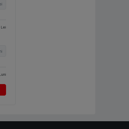
ei
Lei
ni
Luni