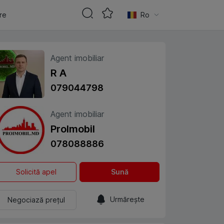
are
Ro
Agent imobiliar
R A
079044798
Agent imobiliar
ProImobil
078088886
Solicită apel
Sună
Urmărește
Negociază prețul