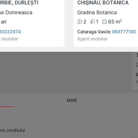
URBIE
,
DURLEȘTI
CHIȘINĂU
,
BOTANICA
companiei!
na Domneasca
Gradina Botanica
ari
2
1
65
m
2
60222874
Cataraga Vasile
069777190
 imobiliar
Agent imobiliar
T
A
MAIB
a creditului