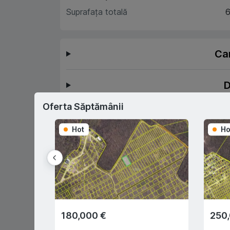
Suprafața totală
6
Car
D
Oferta Săptămânii
Hot
Ho
Prima rată 15%
Sau prin programul
guvernamental "Prima Casă" cu
doar 10% prima rată
180,000 €
250
0% comision pentru
Înregistrar