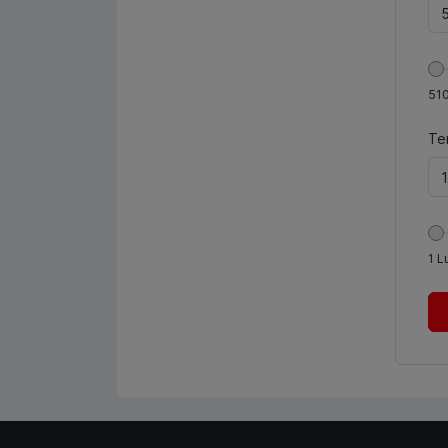
51
Te
1
L