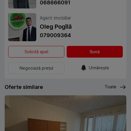
068666091
Agent imobiliar
Oleg Pogîlă
079009364
Solicită apel
Sună
Urmărește
Negociază prețul
Oferte similare
Toate