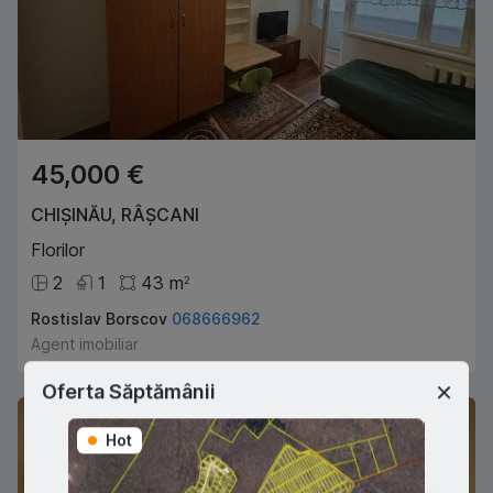
45,000 €
CHIȘINĂU
,
RÂȘCANI
Florilor
2
1
43
m
2
Rostislav Borscov
068666962
Agent imobiliar
Oferta Săptămânii
Hot
Hot