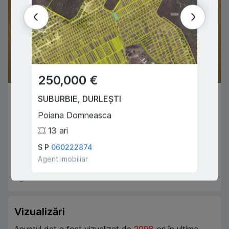
250,000 €
180,
43,000 €
SUBURBIE
,
DURLEȘTI
SUBUR
Poiana Domneasca
Poian
CHIȘINĂU
,
RÂȘCANI
13
ari
14
a
Florilor
S P
060222874
S P
06
1
1
24
m
2
Agent imobiliar
Agent i
Maia Kîvîrjik
068999379
Agent imobiliar
Vizualizări