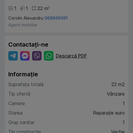
1
1
22
m
2
Corolin Alexandru
068666091
Agent imobiliar
Contactați-ne
Descarcă PDF
Informație
Suprafața totală
22 m2
Tip ofertă
Vânzare
Camere
1
Starea
Reparație euro
Grup sanitar
1
Tip construcție
Veche