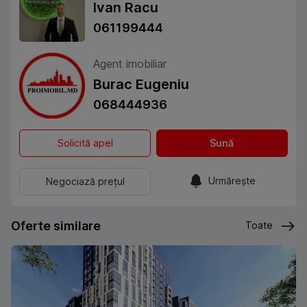
Ivan Racu
061199444
Agent imobiliar
Burac Eugeniu
068444936
Solicită apel
Sună
Urmărește
Negociază prețul
Oferte similare
Toate