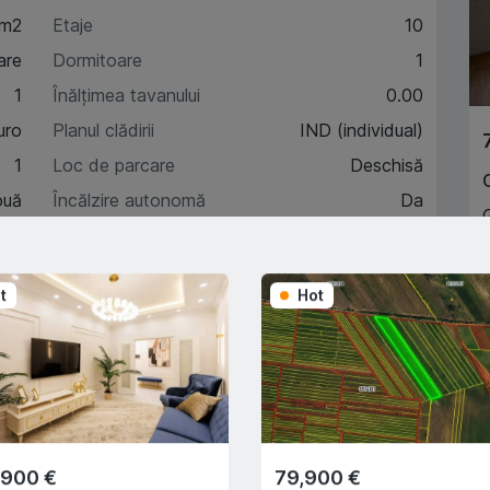
 m2
Etaje
10
are
Dormitoare
1
1
Înălțimea tavanului
0.00
uro
Planul clădirii
IND (individual)
1
Loc de parcare
Deschisă
ouă
Încălzire autonomă
Da
8
t
Hot
A
acteristici
escriere
,900 €
79,900 €