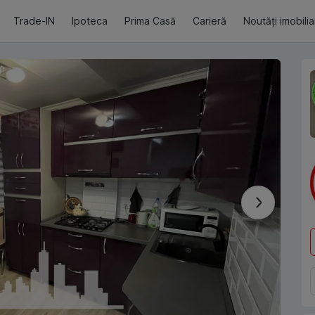
Trade-IN
Ipoteca
Prima Casă
Carieră
Noutăți imobili