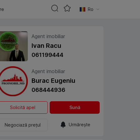
are
Ro
Agent imobiliar
Ivan Racu
061199444
Agent imobiliar
Burac Eugeniu
068444936
Solicită apel
Sună
Urmărește
Negociază prețul