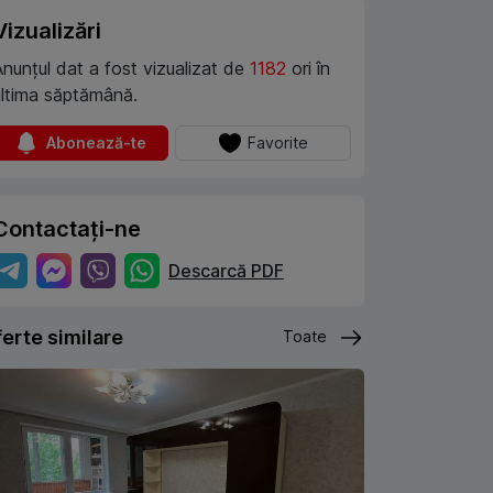
Vizualizări
Anunțul dat a fost vizualizat de
1182
ori în
ultima săptămână.
Abonează-te
Favorite
Contactați-ne
Descarcă PDF
erte similare
Toate