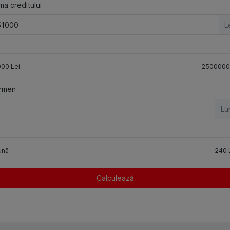
a creditului
L
000
Lei
2500000
rmen
Lu
ună
240
Calculează