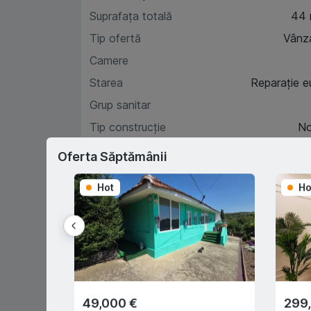
Suprafața totală
44
Tip ofertă
Vânz
Camere
Starea
Reparație e
Grup sanitar
Tip construcție
N
Etaj
Oferta Săptămânii
Hot
Ho
Car
D
49,000 €
299