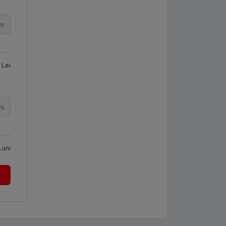
ei
Lei
ni
Luni