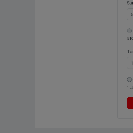
Sum
51
Te
1
L