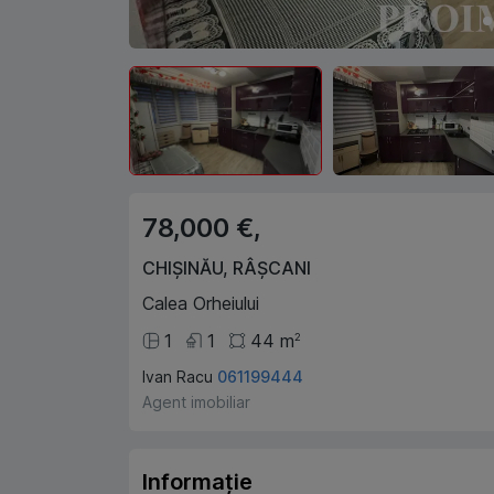
78,000 €,
CHIȘINĂU
,
RÂȘCANI
Calea Orheiului
1
1
44
m
2
Ivan Racu
061199444
Agent imobiliar
Informație