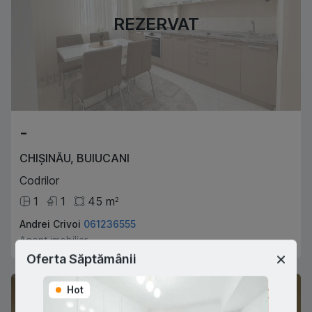
REZERVAT
-
CHIȘINĂU
,
BUIUCANI
Codrilor
1
1
45
m
2
Andrei Crivoi
061236555
Agent imobiliar
Oferta Săptămânii
Hot
Hot