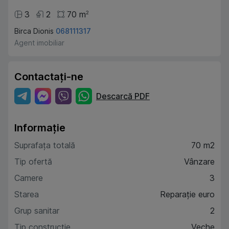
3
2
70
m
2
Birca Dionis
068111317
Agent imobiliar
Contactați-ne
Descarcă PDF
Informație
Suprafața totală
70 m2
Tip ofertă
Vânzare
Camere
3
Starea
Reparație euro
Grup sanitar
2
Tip construcție
Veche