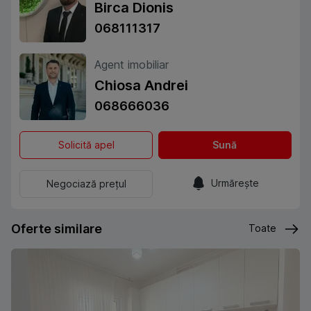
Birca Dionis
068111317
Agent imobiliar
Chiosa Andrei
068666036
Solicită apel
Sună
Urmărește
Negociază prețul
Oferte similare
Toate