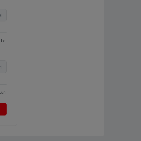
ei
Lei
ni
Luni