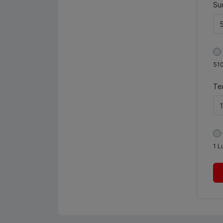
Sum
51
Te
1
L