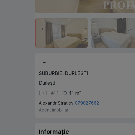
-
SUBURBIE
,
DURLEȘTI
Durlești
1
1
41
m
2
Alexandr Stratiev
079027662
Agent imobiliar
Informație