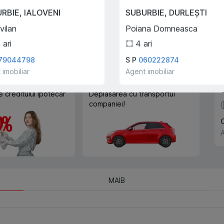
Trade-In
URBIE
,
IALOVENI
SUBURBIE
,
DURLEȘTI
Cu ajutorului programului
vilan
Poiana Domneasca
Trade-In, vă ajutăm să
cumpărați acest apartament în
3
ari
4
ari
schimbul unui alt imobil.
79044798
S P
060222874
 imobiliar
Agent imobiliar
e creditului ipotecar
Deplasarea cu transportul
companiei!
A
MAIB