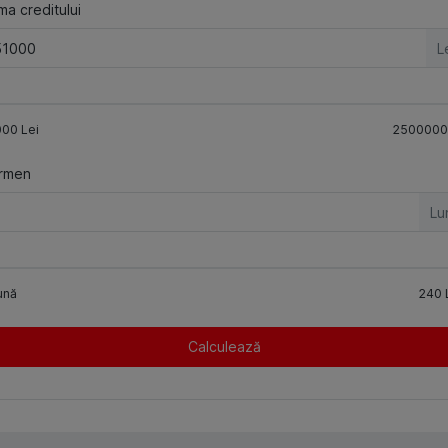
a creditului
L
000
Lei
2500000
rmen
Lu
ună
240
Calculează