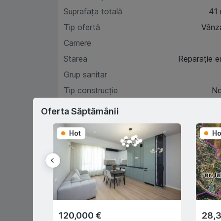
Suprafața totală
41
Tip ofertă
Vânz
Camere
Starea
Reparație e
Grup sanitar
Tip construcție
N
Etaj
Oferta Săptămânii
Hot
Ho
Car
D
120,000 €
28,