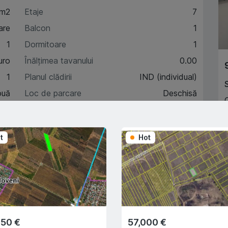
 m2
Etaje
7
are
Balcon
1
1
Dormitoare
1
uro
Înălțimea tavanului
0.00
1
Planul clădirii
IND (individual)
ouă
Loc de parcare
Deschisă
6
Încălzire autonomă
Da
A
t
Hot
A
acteristici
escriere
350 €
57,000 €