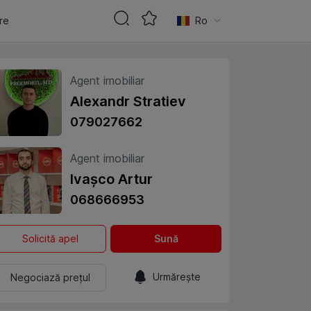
are
Ro
Agent imobiliar
Alexandr Stratiev
079027662
Agent imobiliar
Ivașco Artur
068666953
Solicită apel
Sună
Urmărește
Negociază prețul