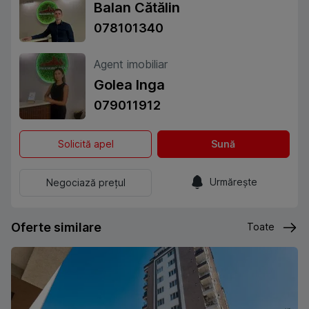
Balan Cătălin
078101340
Agent imobiliar
Golea Inga
079011912
Solicită apel
Sună
Urmărește
Negociază prețul
Oferte similare
Toate