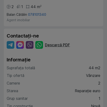
2
1
44
m
2
Balan Cătălin
078101340
Agent imobiliar
Contactați-ne
Descarcă PDF
Informație
Suprafața totală
44 m2
Tip ofertă
Vânzare
Camere
2
Starea
Reparație euro
Grup sanitar
1
Tip construcție
Nouă