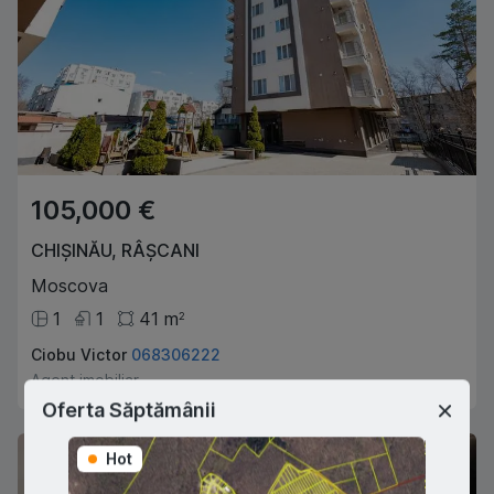
105,000 €
CHIȘINĂU
,
RÂȘCANI
Moscova
1
1
41
m
2
Ciobu Victor
068306222
Agent imobiliar
Oferta Săptămânii
Hot
Hot