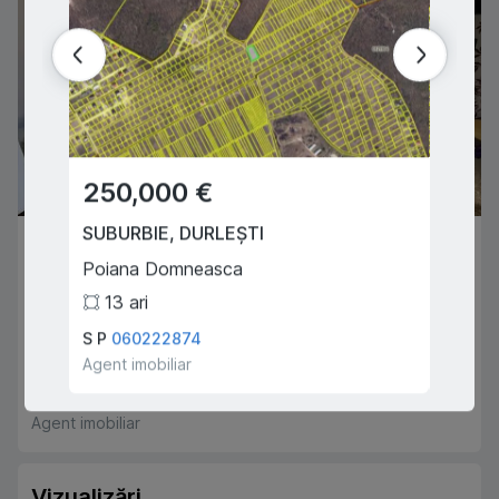
250,000 €
150,
SUBURBIE
,
DURLEȘTI
SUBUR
103,900 €
Poiana Domneasca
Poian
CHIȘINĂU
,
RÂȘCANI
13
ari
8
ar
Nicolae Dimo
S P
060222874
S P
06
3
1
64
m
2
Agent imobiliar
Agent i
Maxim Gamureac
079250018
Agent imobiliar
Vizualizări