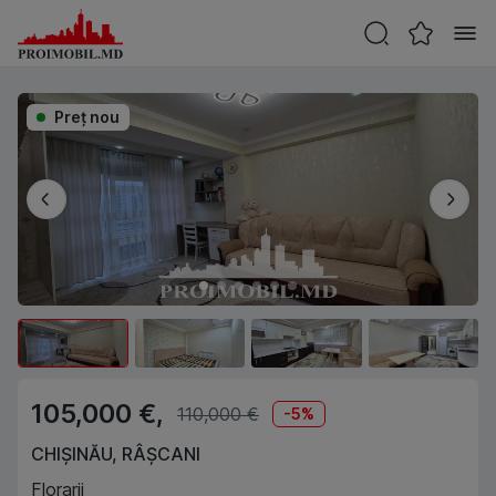
Preţ nou
105,000 €,
110,000 €
-
5
%
CHIȘINĂU
,
RÂȘCANI
Florarii