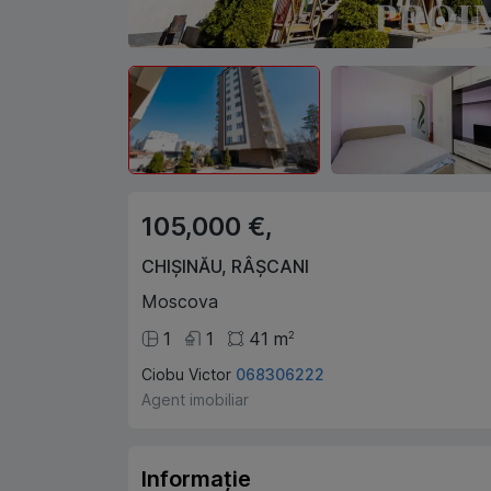
105,000 €,
CHIȘINĂU
,
RÂȘCANI
Moscova
1
1
41
m
2
Ciobu Victor
068306222
Agent imobiliar
Informație