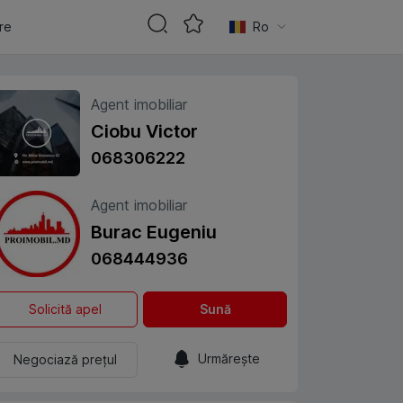
are
Ro
Agent imobiliar
Ciobu Victor
068306222
Agent imobiliar
Burac Eugeniu
068444936
Solicită apel
Sună
Urmărește
Negociază prețul