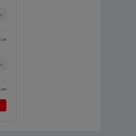
ei
Lei
ni
Luni