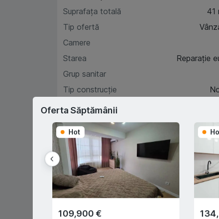
Suprafața totală
41
Tip ofertă
Vânz
Camere
Starea
Reparație e
Grup sanitar
Tip construcție
N
Etaj
Oferta Săptămânii
Hot
Ho
Car
D
109,900 €
134