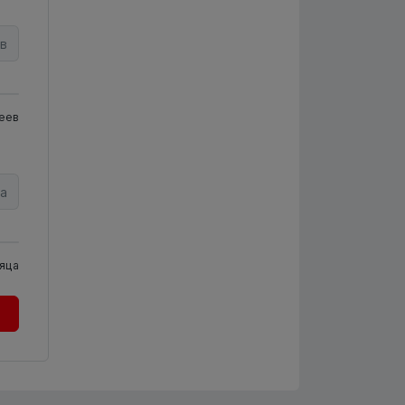
в
еев
а
яца