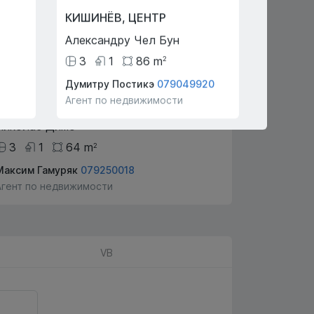
КИШИНЁВ
,
ЦЕНТР
ПРИГО
Александру Чел Бун
Ателье
3
1
86
m
2
2
103,900 €
Думитру Постикэ
079049920
Стадниц
Агент по недвижимости
Агент по
КИШИНЁВ
,
РЫШКАНОВКА
Николае Димо
3
1
64
m
2
Максим Гамуряк
079250018
Агент по недвижимости
VB