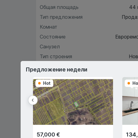
Общая площадь
44
Тип предложения
Прода
Комнат
Состояние
Еврорем
Санузел
Тип строения
Нов
Этаж
Предложение недели
Hot
Ho
Хара
О
57,000 €
134