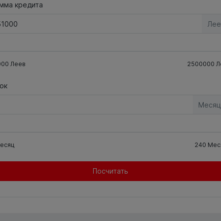
мма кредита
Лее
000
Леев
2500000
Л
ок
Месяц
есяц
240
Мес
Посчитать