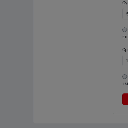
Су
51
Ср
1
М