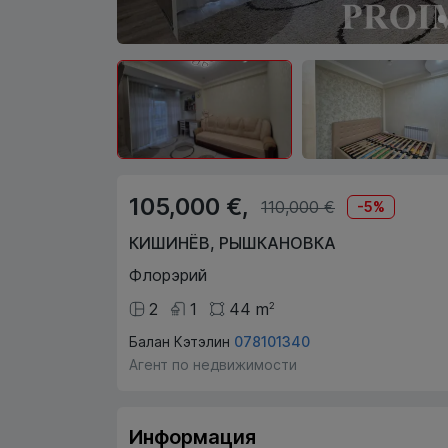
105,000 €,
110,000 €
-
5
%
КИШИНЁВ
,
РЫШКАНОВКА
Флорэрий
2
1
44
m
2
Балан Кэтэлин
078101340
Агент по недвижимости
Информация