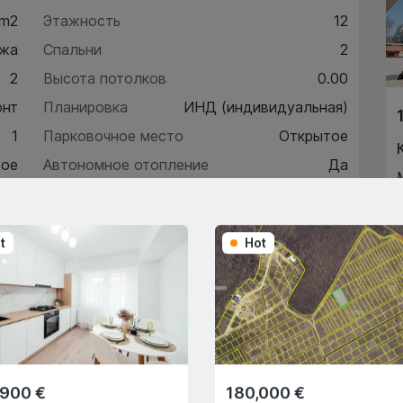
 m2
Этажность
12
жа
Спальни
2
2
Высота потолков
0.00
онт
Планировка
ИНД (индивидуальная)
1
Парковочное место
Открытое
ое
Автономное отопление
Да
5
t
Hot
ктеристики
писание
,900 €
180,000 €