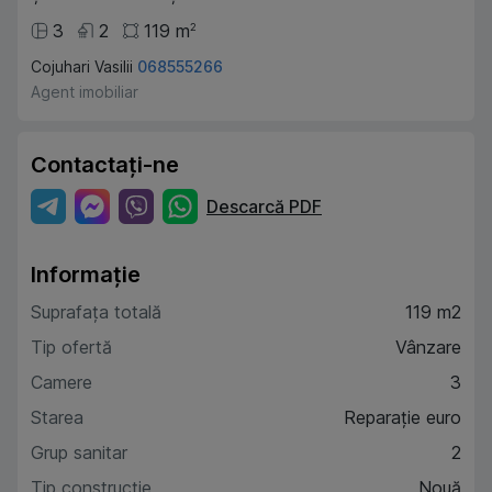
3
2
119
m
2
Cojuhari Vasilii
068555266
Agent imobiliar
Contactați-ne
Descarcă PDF
Informație
Suprafața totală
119 m2
Tip ofertă
Vânzare
Camere
3
Starea
Reparație euro
Grup sanitar
2
Tip construcție
Nouă