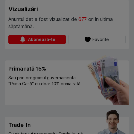
Vizualizări
Anunțul dat a fost vizualizat de
677
ori în ultima
săptămână.
Abonează-te
Favorite
Prima rată 15%
Sau prin programul guvernamental
"Prima Casă" cu doar 10% prima rată
Trade-In
Cu ajutorului programului Trade-In, vă