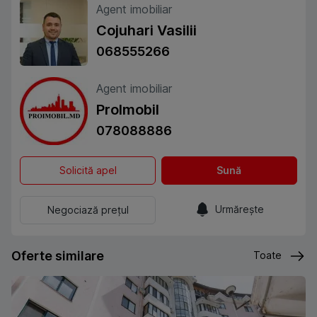
Agent imobiliar
Cojuhari Vasilii
068555266
Agent imobiliar
ProImobil
078088886
Solicită apel
Sună
Urmărește
Negociază prețul
Oferte similare
Toate