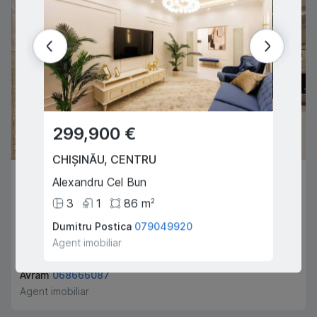
299,900 €
49,
CHIȘINĂU
,
CENTRU
ORHEI
500,000 €
Alexandru Cel Bun
Donici
3
1
86
m
4
2
CHIȘINĂU
,
CENTRU
Dumitru Postica
079049920
Balan P
Ciocarliei
Agent imobiliar
Agent i
3
3
173
m
2
Avram
068666087
Agent imobiliar