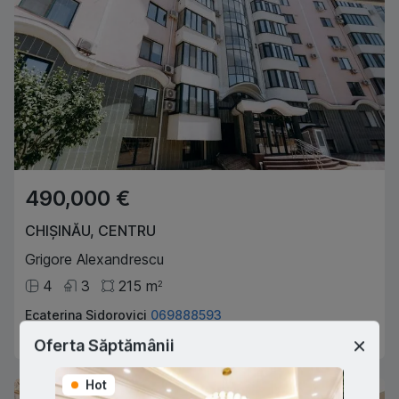
490,000 €
CHIȘINĂU
,
CENTRU
Grigore Alexandrescu
4
3
215
m
2
Ecaterina Sidorovici
069888593
Agent imobiliar
Oferta Săptămânii
Hot
Hot
Exclusive