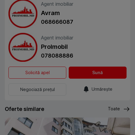
Agent imobiliar
Avram
068666087
Agent imobiliar
ProImobil
078088886
Solicită apel
Sună
Urmărește
Negociază prețul
Oferte similare
Toate