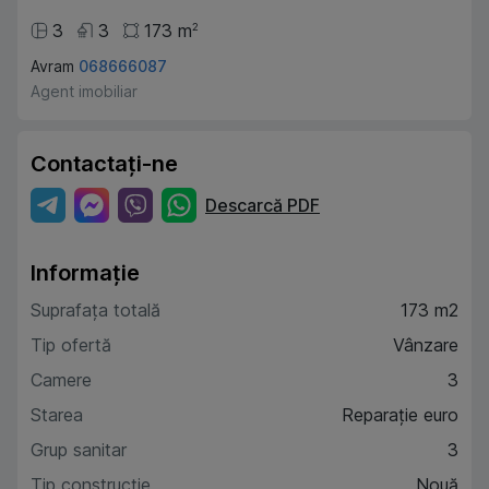
3
3
173
m
2
Avram
068666087
Agent imobiliar
Contactați-ne
Descarcă PDF
Informație
Suprafața totală
173 m2
Tip ofertă
Vânzare
Camere
3
Starea
Reparație euro
Grup sanitar
3
Tip construcție
Nouă