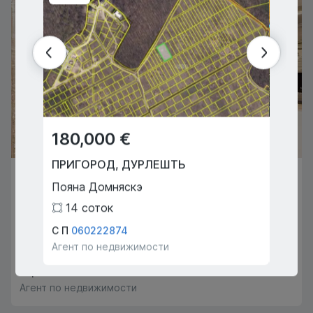
180,000 €
159,
ПРИГОРОД
,
ДУРЛЕШТЬ
ПРИГ
500,000 €
Пояна Домняскэ
Екстр
КИШИНЁВ
,
ЦЕНТР
14
соток
33
Чокырлией
С П
060222874
Р А
07
Агент по недвижимости
Агент 
3
3
173
m
2
Аврам
068666087
Агент по недвижимости