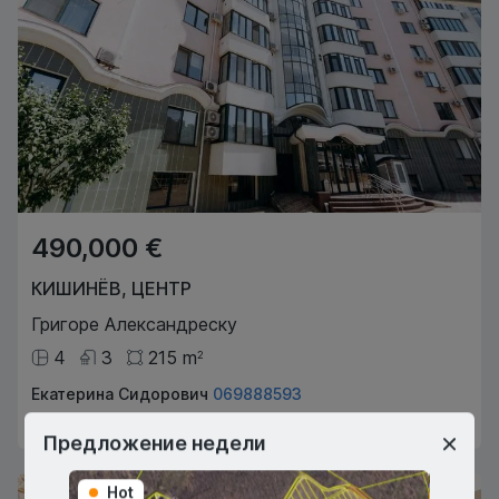
490,000 €
КИШИНЁВ
,
ЦЕНТР
Григоре Александреску
4
3
215
m
2
Екатерина Сидорович
069888593
Агент по недвижимости
Предложение недели
Hot
Hot
Эксклюзив