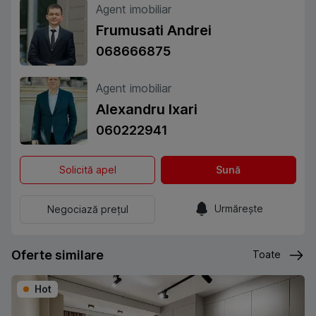
Agent imobiliar
Frumusati Andrei
068666875
Agent imobiliar
Alexandru Ixari
060222941
Solicită apel
Sună
Urmărește
Negociază prețul
Oferte similare
Toate
Hot