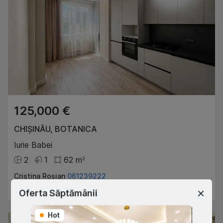
125,000 €
CHIȘINĂU
,
BOTANICA
Iurie Babei
2
1
62
m
2
Cristina Roșian
061239222
Agent imobiliar
Oferta Săptămânii
Hot
Hot