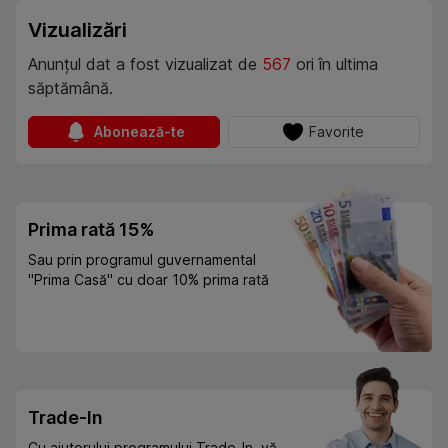
Vizualizări
Anunțul dat a fost vizualizat de
567
ori în ultima
săptămână.
Abonează-te
Favorite
Prima rată 15%
Sau prin programul guvernamental
"Prima Casă" cu doar 10% prima rată
Trade-In
Cu ajutorului programului Trade-In, vă