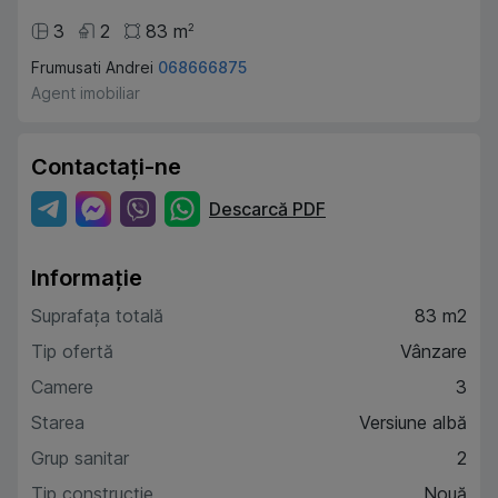
3
2
83
m
2
Frumusati Andrei
068666875
Agent imobiliar
Contactați-ne
Descarcă PDF
Informație
Suprafața totală
83 m2
Tip ofertă
Vânzare
Camere
3
Starea
Versiune albă
Grup sanitar
2
Tip construcție
Nouă