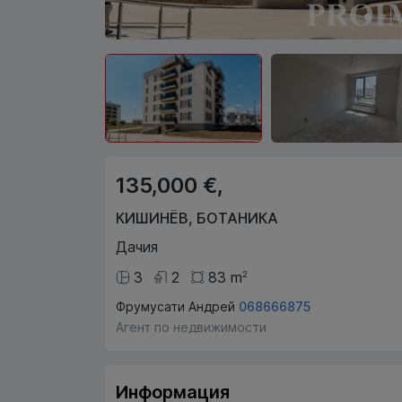
135,000 €,
КИШИНЁВ
,
БОТАНИКА
Дачия
3
2
83
m
2
Фрумусати Андрей
068666875
Агент по недвижимости
Информация