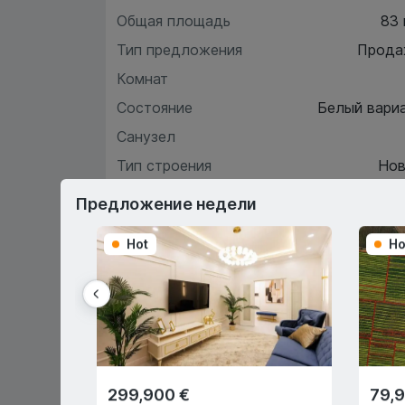
Общая площадь
83
Тип предложения
Прода
Комнат
Состояние
Белый вари
Санузел
Тип строения
Нов
Этаж
Предложение недели
Hot
Ho
Хара
О
299,900 €
79,