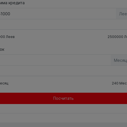
мма кредита
Лее
000
Леев
2500000
Л
ок
Месяц
есяц
240
Мес
Посчитать