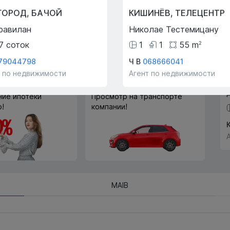
Trade-In
ГОРОД
,
БАЧОЙ
КИШИНЁВ
,
ТЕЛЕЦЕНТР
С помощью программы
равилан
Николае Тестемицану
Trade-In мы поможем вам
купить эту квартиру в обмен
7
соток
1
1
55
m
2
на другую недвижимость.
79044798
Ч В
068666041
т по недвижимости
Агент по недвижимости
ие ипотеки
Просмотр на транспорте
!
компании!
MAIB