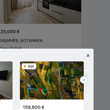
125,000 €
КИШИНЁВ
,
БОТАНИКА
Юрие Бабей
2
1
62
m
2
Кристина Рошиан
061239222
Hot
Hot
Агент по недвижимости
159,800 €
57,000