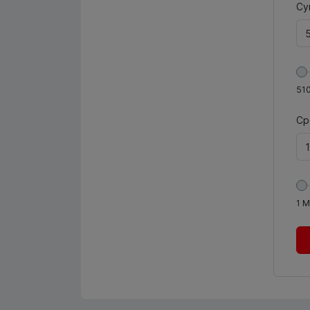
Су
51
Ср
1
М