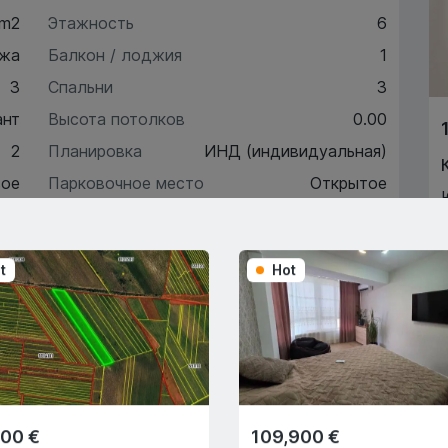
 m2
Этажность
6
жа
Балкон / лоджия
1
3
Спальни
3
ант
Высота потолков
0.00
2
Планировка
ИНД (индивидуальная)
ое
Парковочное место
Открытое
5
Автономное отопление
Да
t
Hot
ктеристики
писание
900 €
109,900 €