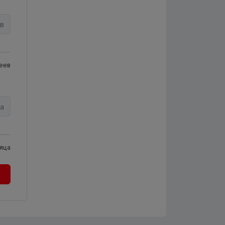
в
еев
а
яца