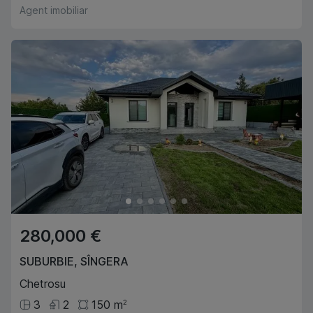
Agent imobiliar
280,000 €
SUBURBIE
,
SÎNGERA
Chetrosu
3
2
150
m
2