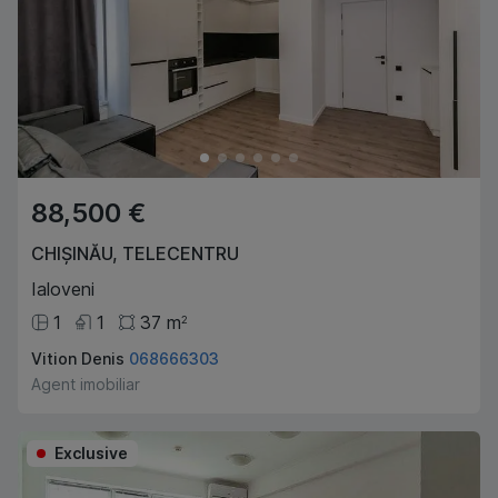
88,500 €
CHIȘINĂU
,
TELECENTRU
Ialoveni
1
1
37
m
2
Vition Denis
068666303
Agent imobiliar
Exclusive