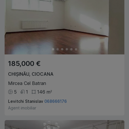
185,000 €
CHIȘINĂU
,
CIOCANA
Mircea Cel Batran
5
1
146
m
2
Levitchi Stanislav
068666176
Agent imobiliar