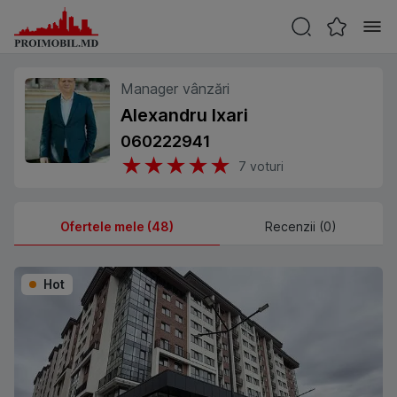
Manager vânzări
Alexandru Ixari
060222941
★
★
★
★
★
7
voturi
Ofertele mele (48)
Recenzii (0)
Hot