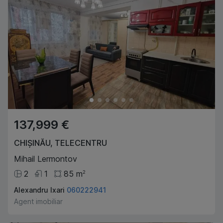
137,999 €
CHIȘINĂU
,
TELECENTRU
Mihail Lermontov
2
1
85
m
2
Alexandru Ixari
060222941
Agent imobiliar