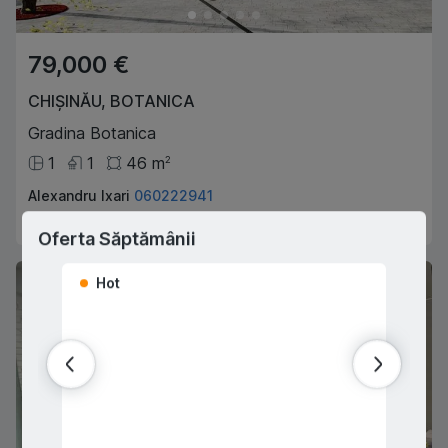
79,000 €
CHIȘINĂU
,
BOTANICA
Gradina Botanica
1
1
46
m
2
Alexandru Ixari
060222941
Agent imobiliar
Oferta Săptămânii
Hot
Hot