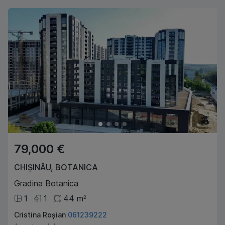
79,000 €
CHIȘINĂU
,
BOTANICA
Gradina Botanica
1
1
44
m
2
Cristina Roșian
061239222