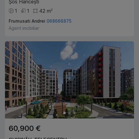
Șos Hancești
1
1
42
m
2
Frumusati Andrei
068666875
Agent imobiliar
60,900 €