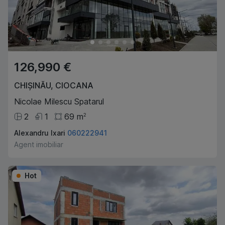
126,990 €
CHIȘINĂU
,
CIOCANA
Nicolae Milescu Spatarul
2
1
69
m
2
Alexandru Ixari
060222941
Agent imobiliar
Hot