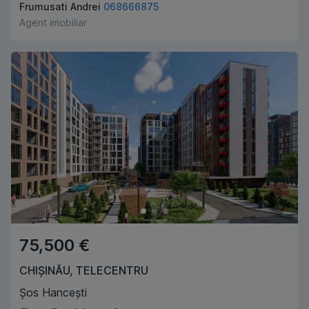
Frumusati Andrei
068666875
Agent imobiliar
75,500 €
CHIȘINĂU
,
TELECENTRU
Șos Hancești