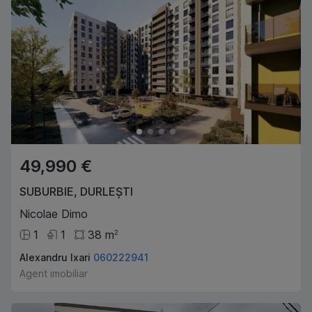
49,990 €
SUBURBIE
,
DURLEȘTI
Nicolae Dimo
1
1
38
m
2
Alexandru Ixari
060222941
Agent imobiliar