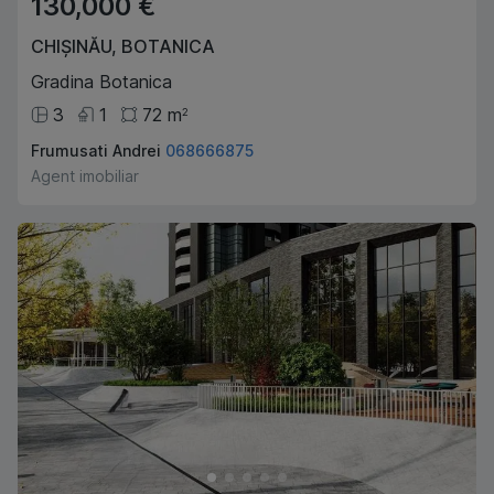
130,000 €
CHIȘINĂU
,
BOTANICA
Gradina Botanica
3
1
72
m
2
Frumusati Andrei
068666875
Agent imobiliar