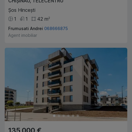
CHIȘINĂU
,
TELECENTRU
Șos Hincești
1
1
42
m
2
Frumusati Andrei
068666875
Agent imobiliar
135,000 €