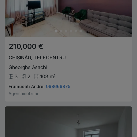
210,000 €
CHIȘINĂU
,
TELECENTRU
Gheorghe Asachi
3
2
103
m
2
Frumusati Andrei
068666875
Agent imobiliar