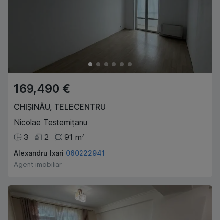
169,490 €
CHIȘINĂU
,
TELECENTRU
Nicolae Testemițanu
3
2
91
m
2
Alexandru Ixari
060222941
Agent imobiliar