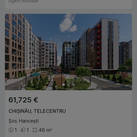
Agent imobiliar
61,725 €
CHIȘINĂU
,
TELECENTRU
Șos Hancești
1
1
46
m
2