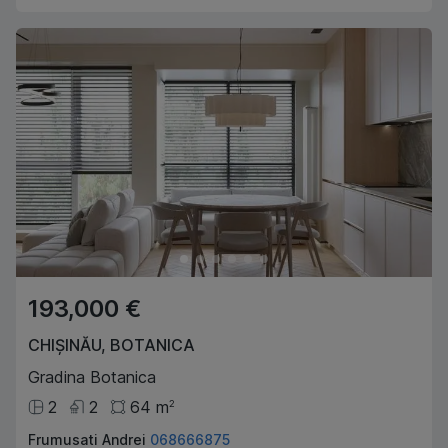
193,000 €
CHIȘINĂU
,
BOTANICA
Gradina Botanica
2
2
64
m
2
Frumusati Andrei
068666875