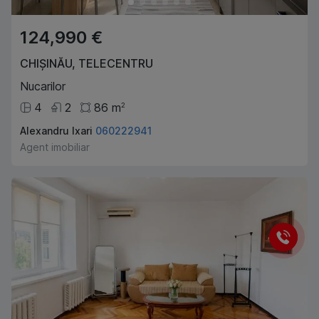
124,990 €
CHIȘINĂU
,
TELECENTRU
Nucarilor
4
2
86
m
2
Alexandru Ixari
060222941
Agent imobiliar