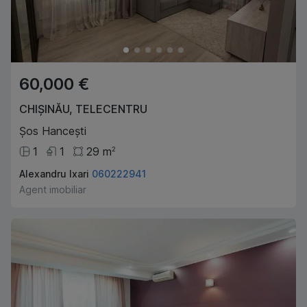
60,000 €
CHIȘINĂU
,
TELECENTRU
Șos Hancești
1
1
29
m
2
Alexandru Ixari
060222941
Agent imobiliar