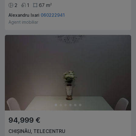
2
1
67
m
2
Alexandru Ixari
060222941
Agent imobiliar
94,999 €
CHIȘINĂU
,
TELECENTRU