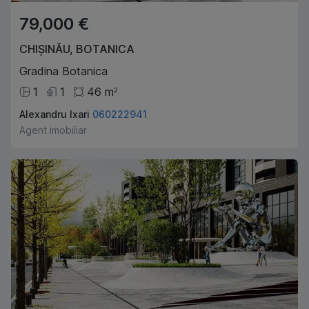
79,000 €
CHIȘINĂU
,
BOTANICA
Gradina Botanica
1
1
46
m
2
Alexandru Ixari
060222941
Agent imobiliar