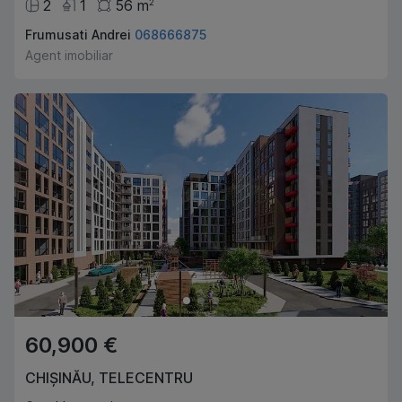
2
1
56
m
2
Frumusati Andrei
068666875
Agent imobiliar
60,900 €
CHIȘINĂU
,
TELECENTRU