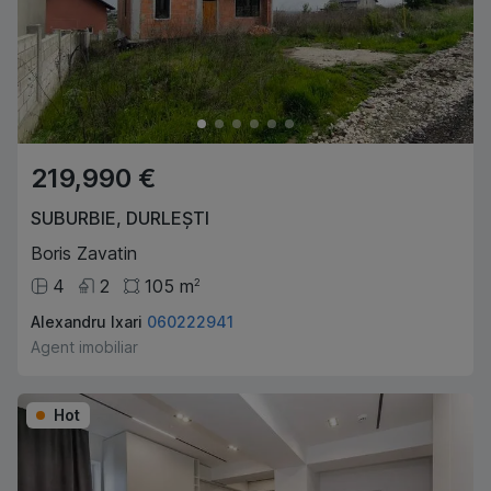
219,990 €
SUBURBIE
,
DURLEȘTI
Boris Zavatin
4
2
105
m
2
Alexandru Ixari
060222941
Agent imobiliar
Hot