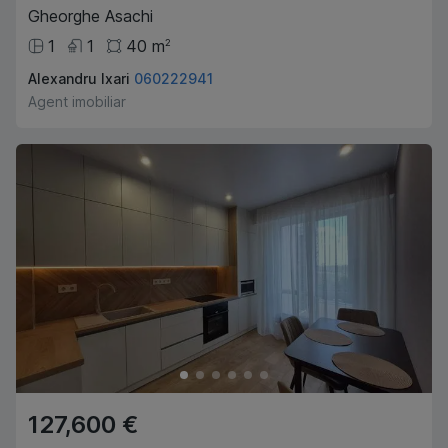
Gheorghe Asachi
1
1
40
m
2
Alexandru Ixari
060222941
Agent imobiliar
127,600 €