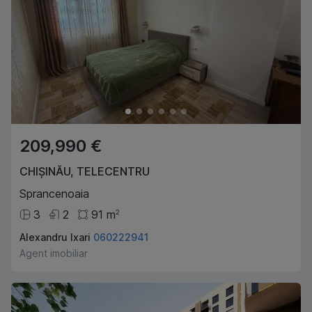
209,990 €
CHIȘINĂU
,
TELECENTRU
Sprancenoaia
3
2
91
m
2
Alexandru Ixari
060222941
Agent imobiliar