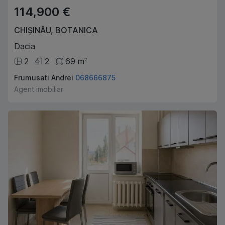
114,900 €
CHIȘINĂU
,
BOTANICA
Dacia
2
2
69
m
2
Frumusati Andrei
068666875
Agent imobiliar