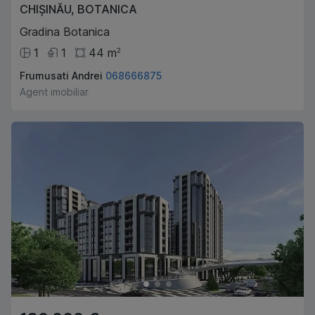
CHIȘINĂU
,
BOTANICA
Gradina Botanica
1
1
44
m
2
Frumusati Andrei
068666875
Agent imobiliar