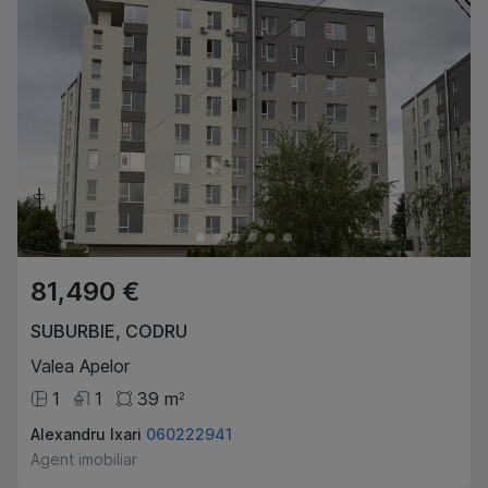
81,490 €
SUBURBIE
,
CODRU
Valea Apelor
1
1
39
m
2
Alexandru Ixari
060222941
Agent imobiliar