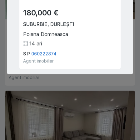
180,000 €
169
SUBURBIE
,
DURLEȘTI
SUBUR
99,000 €
Poiana Domneasca
Hora
CHIȘINĂU
,
BOTANICA
14
ari
3
Trandafirilor
S P
060222874
Chiosa
1
1
45
m
2
Agent imobiliar
Agent i
Alexandru Ixari
060222941
Agent imobiliar