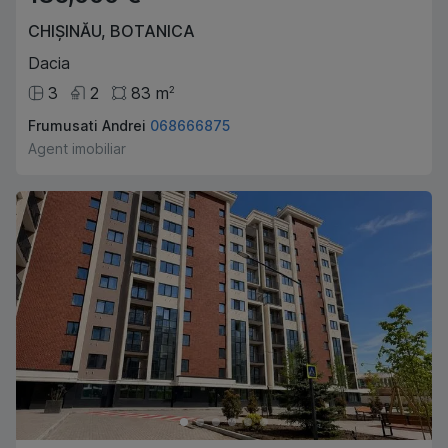
CHIȘINĂU
,
BOTANICA
Dacia
3
2
83
m
2
Frumusati Andrei
068666875
Agent imobiliar