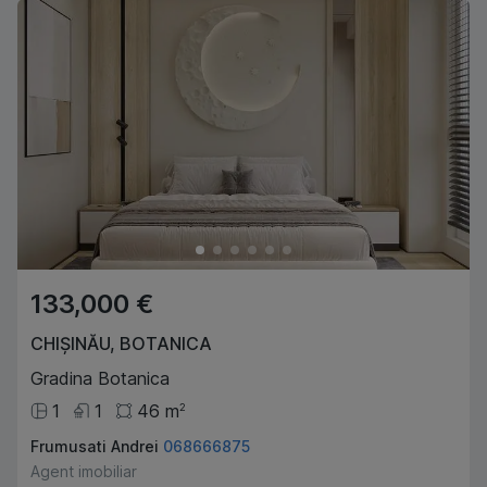
133,000 €
CHIȘINĂU
,
BOTANICA
Gradina Botanica
1
1
46
m
2
Frumusati Andrei
068666875
Agent imobiliar