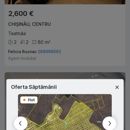
2,600 €
CHIȘINĂU
,
CENTRU
Teatrului
2
2
80
m
2
Felicia Rusnac
068999362
Agent imobiliar
Oferta Săptămânii
Hot
Hot