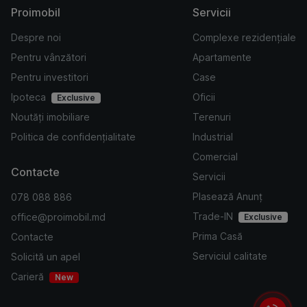
Proimobil
Servicii
Despre noi
Complexe rezidențiale
Pentru vânzători
Apartamente
Pentru investitori
Case
Ipoteca
Oficii
Exclusive
Noutăți imobiliare
Terenuri
Politica de confidențialitate
Industrial
Comercial
Contacte
Servicii
Plasează Anunț
078 088 886
Trade-IN
office@proimobil.md
Exclusive
Prima Casă
Contacte
Serviciul calitate
Solicită un apel
Carieră
New