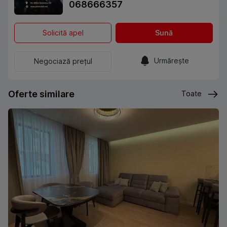
068666357
Solicită apel
Sună
Urmărește
Negociază prețul
Oferte similare
Toate