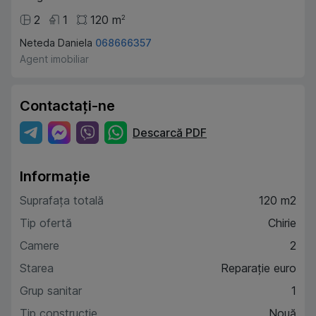
2
1
120
m
2
Neteda Daniela
068666357
Agent imobiliar
Contactați-ne
Descarcă PDF
Informație
Suprafața totală
120 m2
Tip ofertă
Chirie
Camere
2
Starea
Reparație euro
Grup sanitar
1
Tip construcție
Nouă