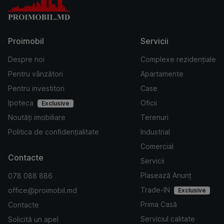
Proimobil
Servicii
Despre noi
Complexe rezidențiale
Pentru vânzători
Apartamente
Pentru investitori
Case
Ipoteca
Oficii
Exclusive
Noutăți imobiliare
Terenuri
Politica de confidențialitate
Industrial
Comercial
Contacte
Servicii
Plasează Anunț
078 088 886
Trade-IN
office@proimobil.md
Exclusive
Prima Casă
Contacte
Serviciul calitate
Solicită un apel