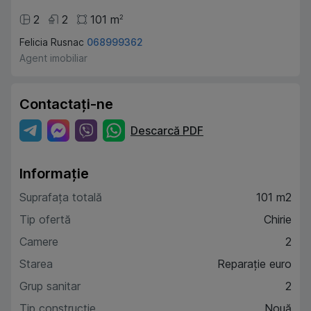
2
2
101
m
2
Felicia Rusnac
068999362
Agent imobiliar
Contactați-ne
Descarcă PDF
Informație
Suprafața totală
101 m2
Tip ofertă
Chirie
Camere
2
Starea
Reparație euro
Grup sanitar
2
Tip construcție
Nouă