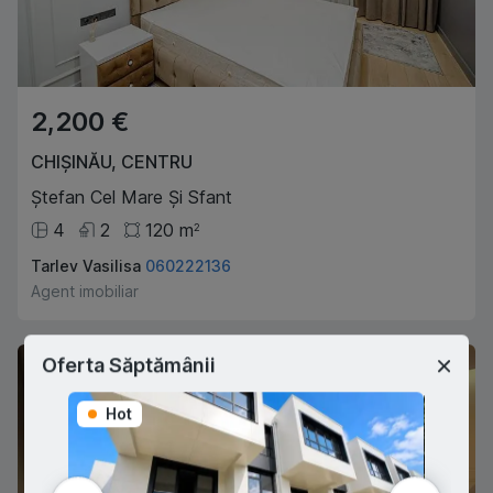
2,200 €
CHIȘINĂU
,
CENTRU
Ștefan Cel Mare Și Sfant
4
2
120
m
2
Tarlev Vasilisa
060222136
Agent imobiliar
Oferta Săptămânii
Hot
Hot