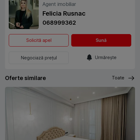
Agent imobiliar
Felicia Rusnac
068999362
Solicită apel
Sună
Urmărește
Negociază prețul
Oferte similare
Toate