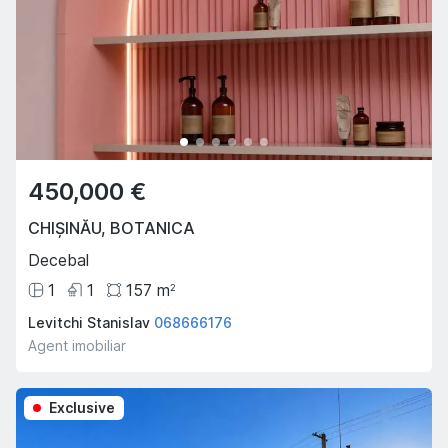
450,000 €
CHIȘINĂU
,
BOTANICA
Decebal
1
1
157
m
2
Levitchi Stanislav
068666176
Agent imobiliar
Exclusive