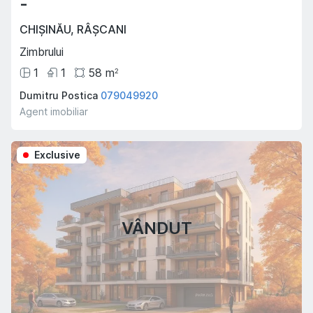
-
CHIȘINĂU
,
RÂȘCANI
Zimbrului
1
1
58
m
2
Dumitru Postica
079049920
Agent imobiliar
Exclusive
VÂNDUT