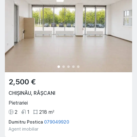
2,500 €
CHIȘINĂU
,
RÂȘCANI
Pietrariei
2
1
218
m
2
Dumitru Postica
079049920
Agent imobiliar