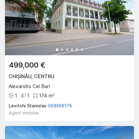
499,000 €
CHIȘINĂU
,
CENTRU
Alexandru Cel Bun
1
1
174
m
2
Levitchi Stanislav
068666176
Agent imobiliar