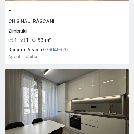
-
CHIȘINĂU
,
RÂȘCANI
Zimbrului
1
1
63
m
2
Dumitru Postica
079049920
Agent imobiliar