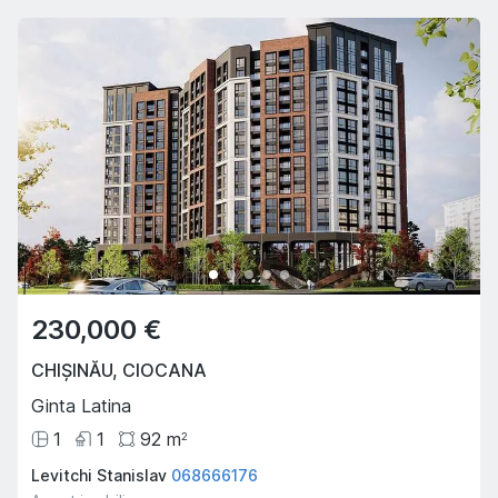
230,000 €
CHIȘINĂU
,
CIOCANA
Ginta Latina
1
1
92
m
2
Levitchi Stanislav
068666176