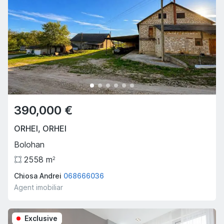
390,000 €
ORHEI
,
ORHEI
Bolohan
2558
m
2
Chiosa Andrei
068666036
Agent imobiliar
Exclusive