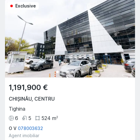
Exclusive
1,191,900 €
CHIȘINĂU
,
CENTRU
Tighina
6
5
524
m
2
O V
078003632
Agent imobiliar