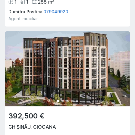
1
1
288
m
2
Dumitru Postica
079049920
Agent imobiliar
392,500 €
CHIȘINĂU
,
CIOCANA