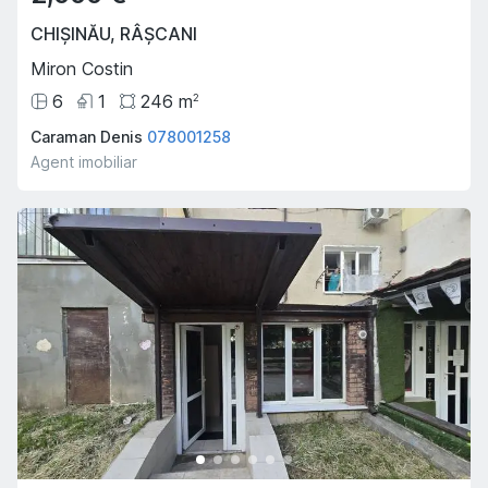
CHIȘINĂU
,
RÂȘCANI
Miron Costin
6
1
246
m
2
Caraman Denis
078001258
Agent imobiliar