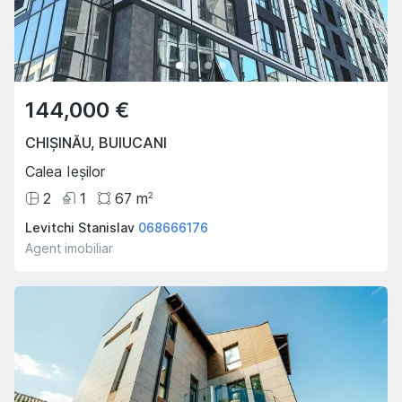
144,000 €
CHIȘINĂU
,
BUIUCANI
Calea Ieșilor
2
1
67
m
2
Levitchi Stanislav
068666176
Agent imobiliar