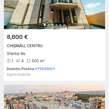
8,600 €
CHIȘINĂU
,
CENTRU
Sfantul Ilie
1
4
500
m
2
Dumitru Postica
079049920
Agent imobiliar