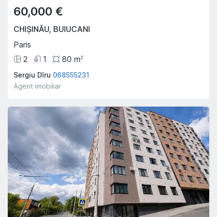
60,000 €
CHIȘINĂU
,
BUIUCANI
Paris
2
1
80
m
2
Sergiu Dîru
068555231
Agent imobiliar