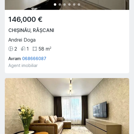
146,000 €
CHIȘINĂU
,
RÂȘCANI
Andrei Doga
2
1
58
m
2
Avram
068666087
Agent imobiliar
Oferta Săptămânii
Hot
Hot