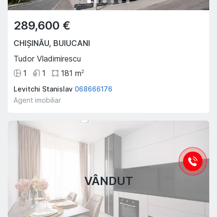
289,600 €
CHIȘINĂU
,
BUIUCANI
Tudor Vladimirescu
1
1
181
m
2
Levitchi Stanislav
068666176
Agent imobiliar
VÂNDUT