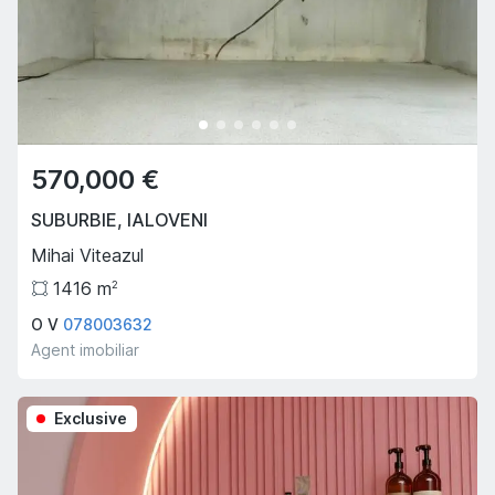
570,000 €
SUBURBIE
,
IALOVENI
Mihai Viteazul
1416
m
2
O V
078003632
Agent imobiliar
Exclusive