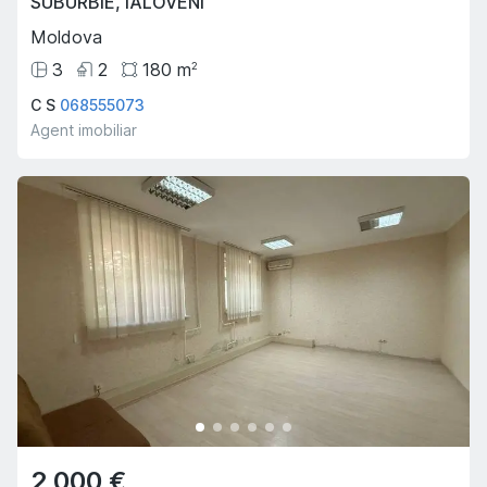
SUBURBIE
,
IALOVENI
Moldova
3
2
180
m
2
C S
068555073
Agent imobiliar
2,000 €