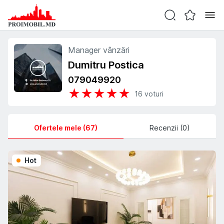
Manager vânzări
Dumitru Postica
079049920
★
★
★
★
★
16
voturi
Ofertele mele (67)
Recenzii (0)
Hot