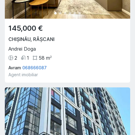
120,000 €
28,
SUBURBIE
,
DURLEȘTI
SUBUR
145,000 €
Atelierilor
Extravi
CHIȘINĂU
,
RÂȘCANI
2
1
60
m
63
2
Andrei Doga
Stadnitchi Eugen
069777649
R A
07
2
1
58
m
2
Agent imobiliar
Agent i
Avram
068666087
Agent imobiliar