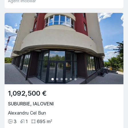
Agent imobiliar
1,092,500 €
SUBURBIE
,
IALOVENI
Alexandru Cel Bun
3
1
695
m
2