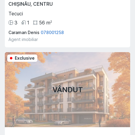
CHIȘINĂU
,
CENTRU
Tecuci
3
1
56
m
2
Caraman Denis
078001258
Agent imobiliar
Exclusive
VÂNDUT