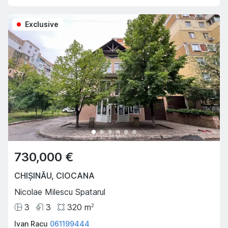
Exclusive
730,000 €
CHIȘINĂU
,
CIOCANA
Nicolae Milescu Spatarul
3
3
320
m
2
Ivan Racu
061199444