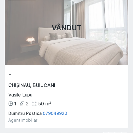
VÂNDUT
-
CHIȘINĂU
,
BUIUCANI
Vasile Lupu
1
2
50
m
2
Dumitru Postica
079049920
Agent imobiliar