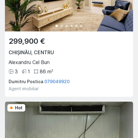
299,900 €
CHIȘINĂU
,
CENTRU
Alexandru Cel Bun
3
1
86
m
2
Dumitru Postica
079049920
Agent imobiliar
Hot