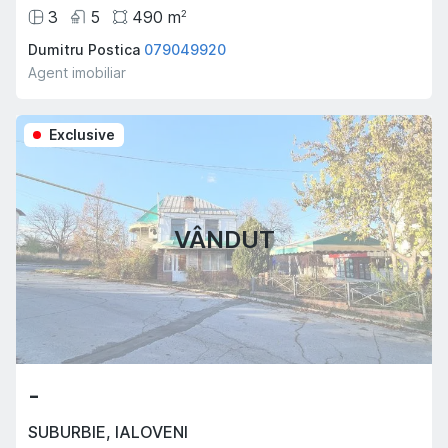
3
5
490
m
2
Dumitru Postica
079049920
Agent imobiliar
Exclusive
VÂNDUT
-
SUBURBIE
,
IALOVENI