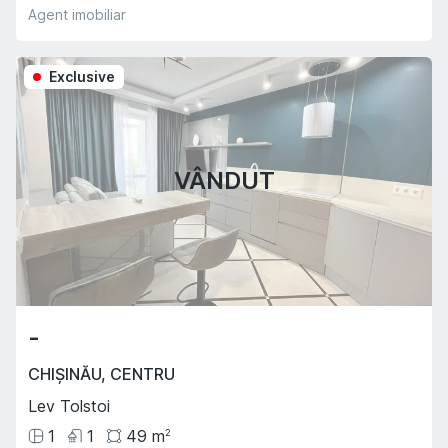
Agent imobiliar
Exclusive
VÂNDUT
-
CHIȘINĂU
,
CENTRU
Lev Tolstoi
1
1
49
m
2