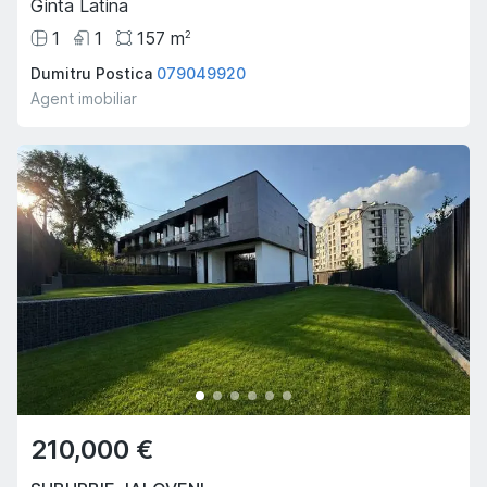
Ginta Latina
1
1
157
m
2
Dumitru Postica
079049920
Agent imobiliar
210,000 €