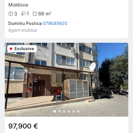
Moldova
3
1
68
m
2
Dumitru Postica
079049920
Agent imobiliar
Exclusive
97,900 €