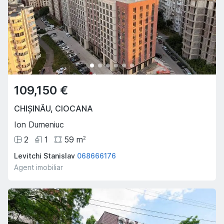
109,150 €
CHIȘINĂU
,
CIOCANA
Ion Dumeniuc
2
1
59
m
2
Levitchi Stanislav
068666176
Agent imobiliar