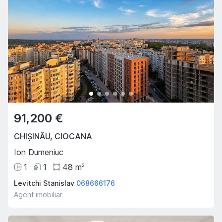
91,200 €
CHIȘINĂU
,
CIOCANA
Ion Dumeniuc
1
1
48
m
2
Levitchi Stanislav
068666176
Agent imobiliar