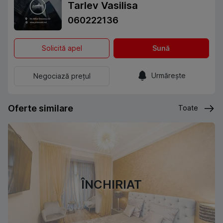
Tarlev Vasilisa
060222136
Solicită apel
Sună
Urmărește
Negociază prețul
Oferte similare
Toate
ÎNCHIRIAT