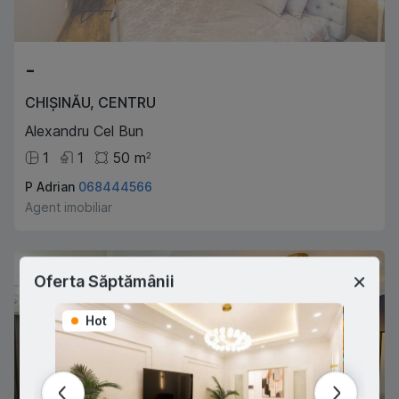
-
CHIȘINĂU
,
CENTRU
Alexandru Cel Bun
1
1
50
m
2
P Adrian
068444566
Agent imobiliar
Exclusive
Oferta Săptămânii
Hot
Hot