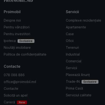
Proimobil
Servicii
Despre noi
Complexe rezidențiale
Pentru vânzători
Apartamente
Pentru investitori
Case
Ipoteca
Oficii
Exclusive
Noutăți imobiliare
Terenuri
Politica de confidențialitate
Industrial
Comercial
Contacte
Servicii
Plasează Anunț
078 088 886
Trade-IN
office@proimobil.md
Exclusive
Prima Casă
Contacte
Serviciul calitate
Solicită un apel
Carieră
New