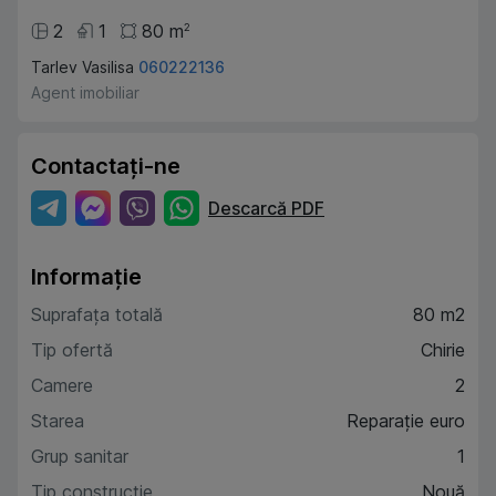
2
1
80
m
2
Tarlev Vasilisa
060222136
Agent imobiliar
Contactați-ne
Descarcă PDF
Informație
Suprafața totală
80 m2
Tip ofertă
Chirie
Camere
2
Starea
Reparație euro
Grup sanitar
1
Tip construcție
Nouă