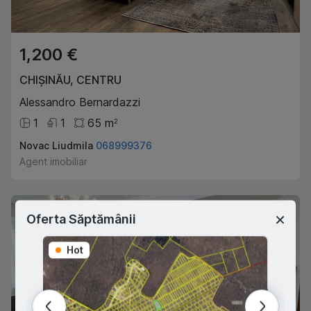
1,200 €
CHIȘINĂU
,
CENTRU
Alessandro Bernardazzi
1
1
65
m
2
Novac Liudmila
068999376
Agent imobiliar
Exclusive
Oferta Săptămânii
Hot
Hot