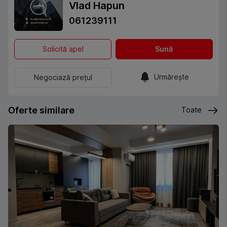
Vlad Hapun
061239111
Solicită apel
Sună
Urmărește
Negociază prețul
Oferte similare
Toate