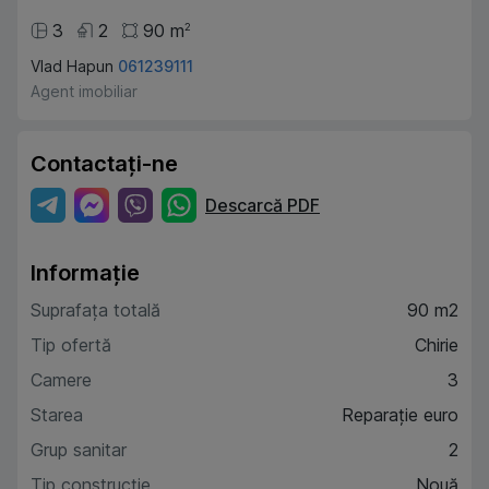
3
2
90
m
2
Vlad Hapun
061239111
Agent imobiliar
Contactați-ne
Descarcă PDF
Informație
Suprafața totală
90 m2
Tip ofertă
Chirie
Camere
3
Starea
Reparație euro
Grup sanitar
2
Tip construcție
Nouă