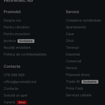
Proimobil
Servicii
Despre noi
Complexe rezidențiale
Pentru vânzători
Apartamente
Pentru investitori
Case
Ipoteca
Oficii
Exclusive
Noutăți imobiliare
Terenuri
Politica de confidențialitate
Industrial
Comercial
Contacte
Servicii
Plasează Anunț
078 088 886
Trade-IN
office@proimobil.md
Exclusive
Prima Casă
Contacte
Serviciul calitate
Solicită un apel
Carieră
New