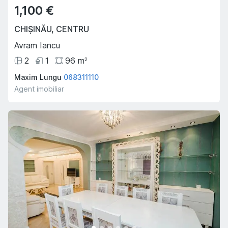
1,100 €
CHIȘINĂU
,
CENTRU
Avram Iancu
2
1
96
m
2
Maxim Lungu
068311110
Agent imobiliar
Oferta Săptămânii
Hot
Hot