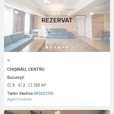
REZERVAT
-
CHIȘINĂU
,
CENTRU
București
3
2
120
m
2
Tarlev Vasilisa
060222136
Agent imobiliar