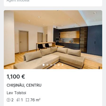
Agent imobiliar
1,100 €
CHIȘINĂU
,
CENTRU
Lev Tolstoi
2
1
76
m
2