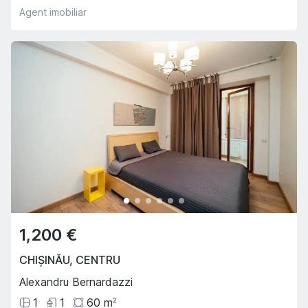
Agent imobiliar
1,200 €
CHIȘINĂU
,
CENTRU
Alexandru Bernardazzi
1
1
60
m
2