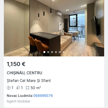
1,150 €
CHIȘINĂU
,
CENTRU
Ștefan Cel Mare Și Sfant
1
1
50
m
2
Novac Liudmila
068999376
Agent imobiliar