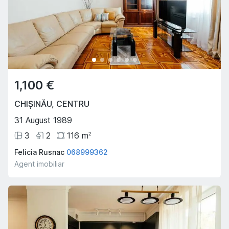
1,100 €
CHIȘINĂU
,
CENTRU
31 August 1989
3
2
116
m
2
Felicia Rusnac
068999362
Agent imobiliar