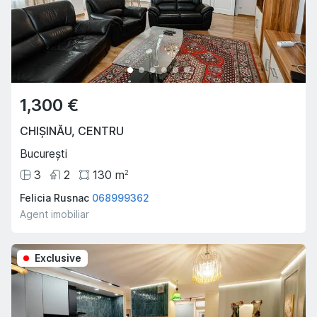
1,300 €
CHIȘINĂU
,
CENTRU
București
3
2
130
m
2
Felicia Rusnac
068999362
Agent imobiliar
Exclusive