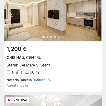
1,200 €
CHIȘINĂU
,
CENTRU
Ștefan Cel Mare Și Sfant
1
1
60
m
2
Neteda Daniela
068666357
Agent imobiliar
Exclusive