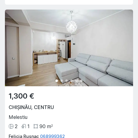
1,300 €
CHIȘINĂU
,
CENTRU
Melestiu
2
1
90
m
2
Felicia Rusnac
068999362