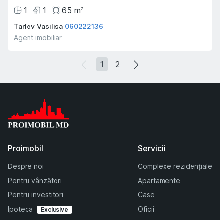
1
1
65
m
2
Tarlev Vasilisa
060222136
Agent imobiliar
1
2
Proimobil
Servicii
Despre noi
Complexe rezidențiale
Pentru vânzători
Apartamente
Pentru investitori
Case
Ipoteca
Oficii
Exclusive