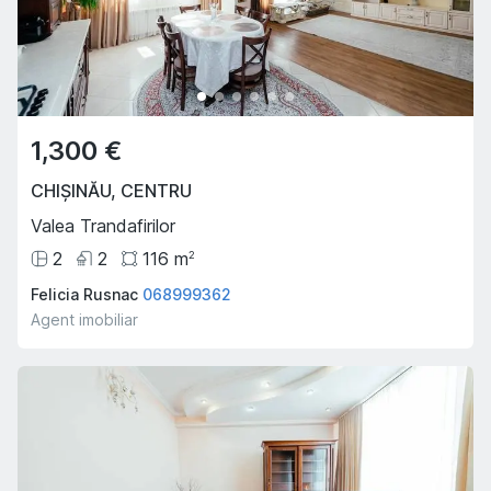
1,300 €
CHIȘINĂU
,
CENTRU
Valea Trandafirilor
2
2
116
m
2
Felicia Rusnac
068999362
Agent imobiliar