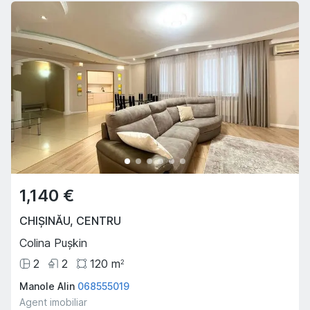
1,140 €
CHIȘINĂU
,
CENTRU
Colina Pușkin
2
2
120
m
2
Manole Alin
068555019
Agent imobiliar