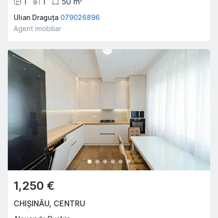
1
1
50
m
Ulian Draguța
079026896
Agent imobiliar
1,250 €
CHIȘINĂU
,
CENTRU