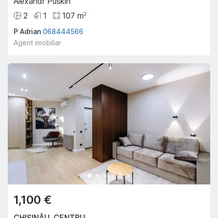
Alexandr Puskin
2
1
107
m
2
P Adrian
068444566
Agent imobiliar
1,100 €
CHIȘINĂU
,
CENTRU