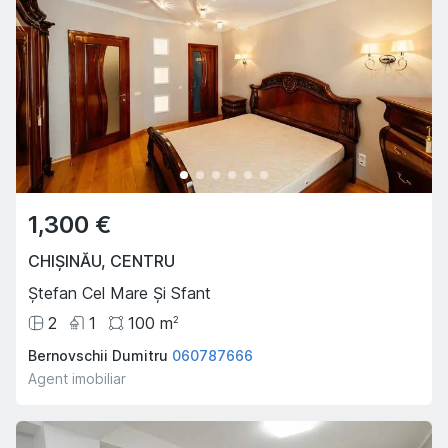
1,300 €
CHIȘINĂU
,
CENTRU
Ștefan Cel Mare Și Sfant
2
1
100
m
2
Bernovschii Dumitru
060787666
Agent imobiliar