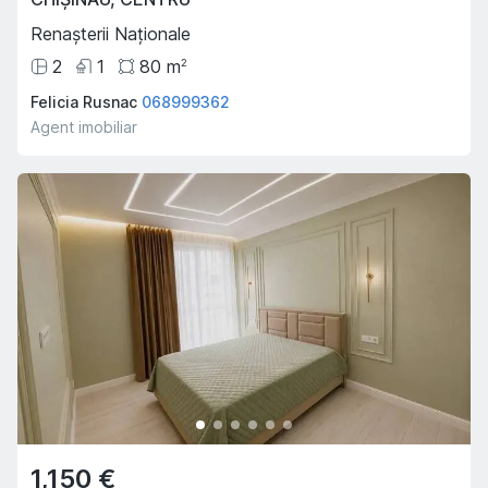
Renașterii Naționale
2
1
80
m
2
Felicia Rusnac
068999362
Agent imobiliar
1,150 €