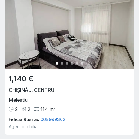
1,140 €
CHIȘINĂU
,
CENTRU
Melestiu
2
2
114
m
2
Felicia Rusnac
068999362
Agent imobiliar