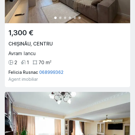
1,300 €
CHIȘINĂU
,
CENTRU
Avram Iancu
2
1
70
m
2
Felicia Rusnac
068999362
Agent imobiliar