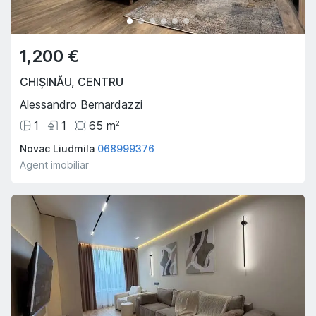
1,200 €
CHIȘINĂU
,
CENTRU
Alessandro Bernardazzi
1
1
65
m
2
Novac Liudmila
068999376
Agent imobiliar