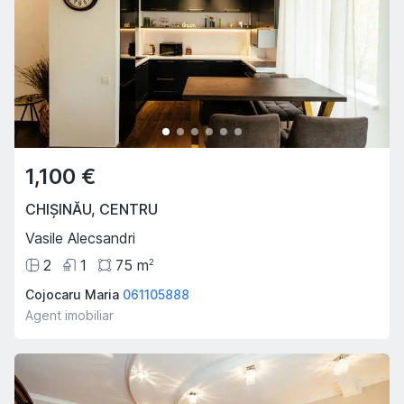
1,100 €
CHIȘINĂU
,
CENTRU
Vasile Alecsandri
2
1
75
m
2
Cojocaru Maria
061105888
Agent imobiliar