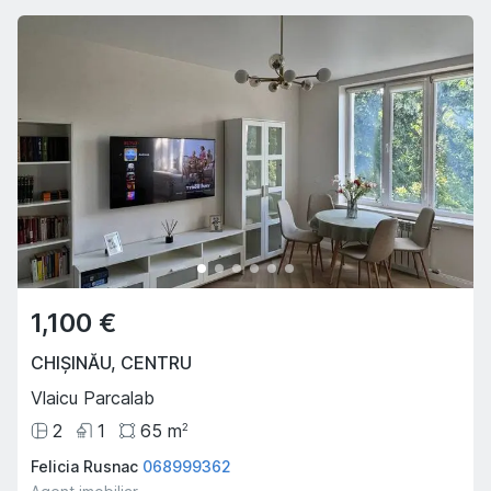
1,100 €
CHIȘINĂU
,
CENTRU
Vlaicu Parcalab
2
1
65
m
2
Felicia Rusnac
068999362