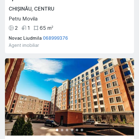
CHIȘINĂU
,
CENTRU
Petru Movila
2
1
65
m
2
Novac Liudmila
068999376
Agent imobiliar