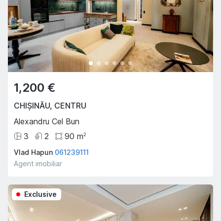
1,200 €
CHIȘINĂU
,
CENTRU
Alexandru Cel Bun
3
2
90
m
2
Vlad Hapun
061239111
Agent imobiliar
Exclusive