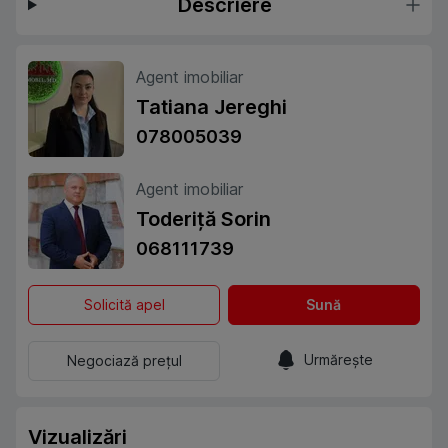
Descriere
Agent imobiliar
Tatiana Jereghi
078005039
Agent imobiliar
Toderiță Sorin
068111739
Solicită apel
Sună
Urmărește
Negociază prețul
Vizualizări