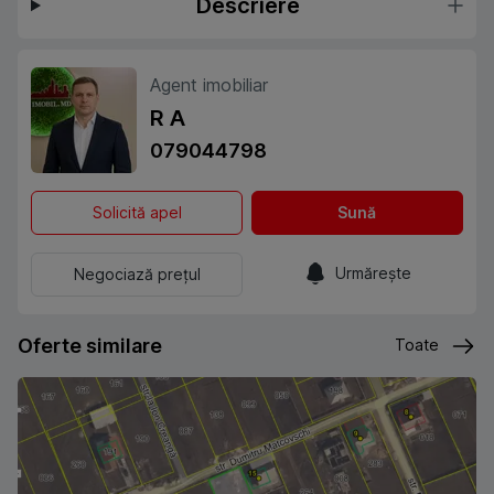
Descriere
Agent imobiliar
R A
079044798
Solicită apel
Sună
Urmărește
Negociază prețul
Oferte similare
Toate