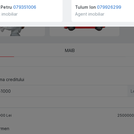
companiei!
 Petru
079351006
Tulum Ion
079926299
 imobiliar
Agent imobiliar
MAIB
a creditului
L
000
Lei
2500000
rmen