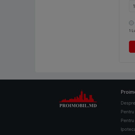
1
L
Proim
Despre
Pentru
Pentru 
Ipotec