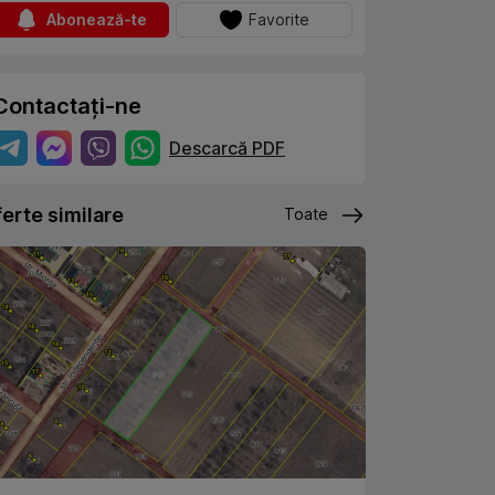
Abonează-te
Favorite
Contactați-ne
Descarcă PDF
erte similare
Toate