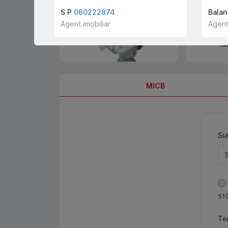
cumpărători și chiriași
gratis!
S P
060222874
Balan
Agent imobiliar
Agent
MICB
Sum
51
Te