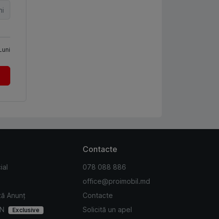
ni
Luni
Contacte
ial
078 088 886
office@proimobil.md
ză Anunț
Contacte
IN
Solicită un apel
Exclusive