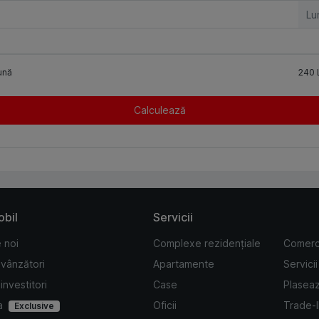
Lu
ună
240
Calculează
obil
Servicii
 noi
Complexe rezidențiale
Comerc
 vânzători
Apartamente
Servicii
investitori
Case
Plasea
a
Oficii
Trade-
Exclusive