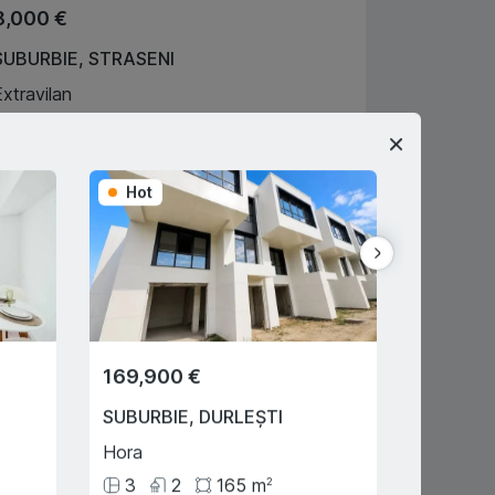
8,000 €
SUBURBIE
,
STRASENI
Extravilan
20
ari
Victor Budeci
069697444
gent imobiliar
Hot
Hot
169,900 €
28,350
SUBURBIE
,
DURLEȘTI
SUBURB
Hora
Extravil
3
2
165
m
63
ari
2