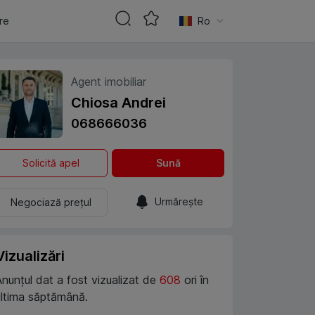
are
Ro
Agent imobiliar
Chiosa Andrei
068666036
Solicită apel
Sună
Urmărește
Negociază prețul
Vizualizări
Anunțul dat a fost vizualizat de
608
ori în
ultima săptămână.