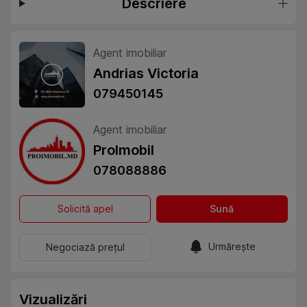
Descriere
Agent imobiliar
Andrias Victoria
079450145
Agent imobiliar
ProImobil
078088886
Solicită apel
Sună
Urmărește
Negociază prețul
Vizualizări