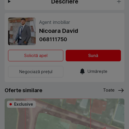
Descriere
Agent imobiliar
Nicoara David
068111750
Solicită apel
Sună
Urmărește
Negociază prețul
Oferte similare
Toate
Exclusive