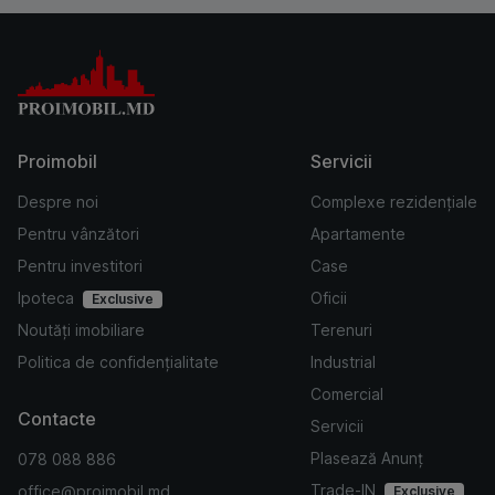
Proimobil
Servicii
Despre noi
Complexe rezidențiale
Pentru vânzători
Apartamente
Pentru investitori
Case
Ipoteca
Oficii
Exclusive
Noutăți imobiliare
Terenuri
Politica de confidențialitate
Industrial
Comercial
Contacte
Servicii
Plasează Anunț
078 088 886
Trade-IN
office@proimobil.md
Exclusive