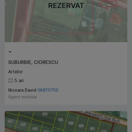
REZERVAT
-
SUBURBIE
,
CIORESCU
Artelor
5
ari
Nicoara David
068111750
Agent imobiliar