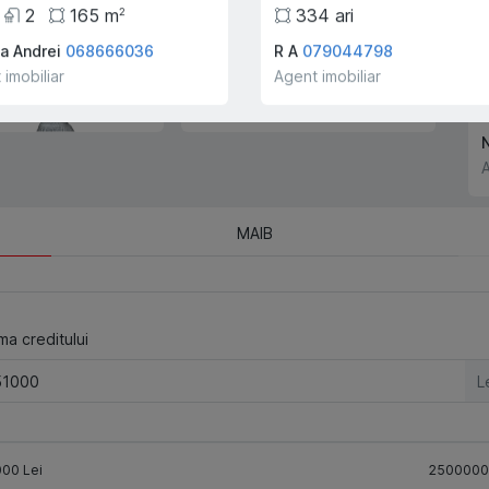
2
165
m
334
ari
2
companiei!
a Andrei
068666036
R A
079044798
 imobiliar
Agent imobiliar
A
MAIB
a creditului
L
000
Lei
2500000