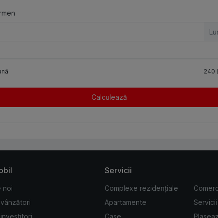
rmen
Lu
ună
240
Calculează
obil
Servicii
 noi
Complexe rezidențiale
Comerc
 vânzători
Apartamente
Servicii
investitori
Case
Plasea