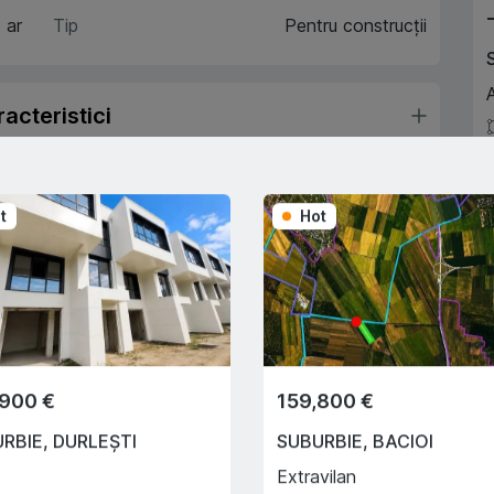
 ar
Tip
Pentru construcții
A
acteristici
escriere
A
t
Hot
Trade-In
Cu ajutorului programului
Trade-In, vă ajutăm să
cumpărați acest apartament în
,900 €
159,800 €
schimbul unui alt imobil.
URBIE
,
DURLEȘTI
SUBURBIE
,
BACIOI
Extravilan
e creditului ipotecar
Deplasarea cu transportul