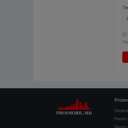
Te
1
L
Proim
Despre
Pentru
Pentru 