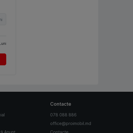
ni
Luni
Contacte
ial
078 088 886
office@proimobil.md
ză Anunț
Contacte