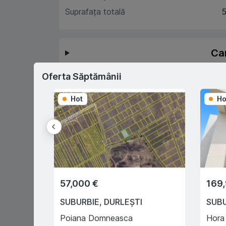
Suprafața totală
5
Car
Oferta Săptămânii
D
Hot
Ho
Prima rată 15%
Sau prin programul
guvernamental "Prima Casă" cu
doar 10% prima rată
57,000 €
169
SUBURBIE
,
DURLEȘTI
SUB
Poiana Domneasca
Hora
0% comision pentru
Înregistrar