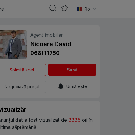
are
Ro
Agent imobiliar
Nicoara David
068111750
Solicită apel
Sună
Urmărește
Negociază prețul
Vizualizări
Anunțul dat a fost vizualizat de
3335
ori în
ultima săptămână.