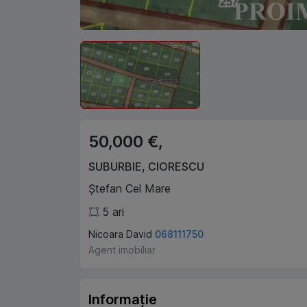
50,000 €,
SUBURBIE
,
CIORESCU
Ștefan Cel Mare
5
ari
Nicoara David
068111750
Agent imobiliar
Informație