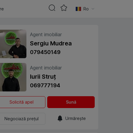
are
Ro
Agent imobiliar
Sergiu Mudrea
079450149
Agent imobiliar
Iurii Struț
069777194
Solicită apel
Sună
Urmărește
Negociază prețul