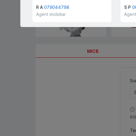
cumpărători și chiriași
gratis!
R A
079044798
S P
0
Agent imobiliar
Agent
MICB
Sum
51
Te