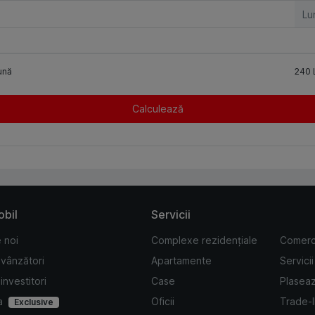
Lu
ună
240
Calculează
obil
Servicii
 noi
Complexe rezidențiale
Comerc
 vânzători
Apartamente
Servicii
investitori
Case
Plasea
a
Oficii
Trade-
Exclusive