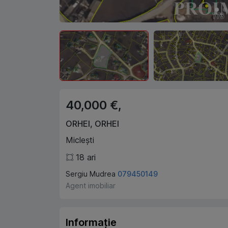
40,000 €,
ORHEI
,
ORHEI
Miclești
18
ari
Sergiu Mudrea
079450149
Agent imobiliar
Informație