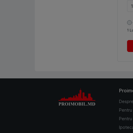
1
L
Proim
Despre
Pentru
Pentru 
Ipotec