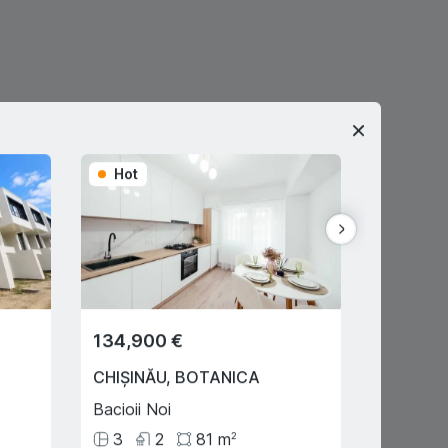
Hot
Hot
134,900 €
28,350
CHIȘINĂU
,
BOTANICA
SUBURB
Bacioii Noi
Extravil
3
2
81
m
63
ari
2