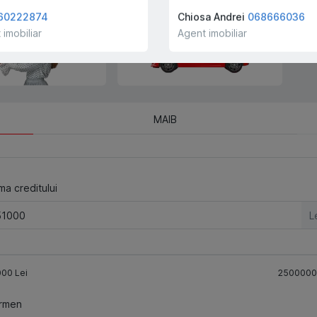
companiei!
60222874
Chiosa Andrei
068666036
 imobiliar
Agent imobiliar
MAIB
a creditului
L
000
Lei
2500000
rmen