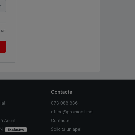
ni
Luni
Contacte
ial
078 088 886
office@proimobil.md
ză Anunț
Contacte
IN
Solicită un apel
Exclusive