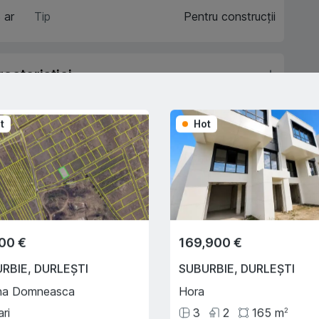
 ar
Tip
Pentru construcții
acteristici
escriere
t
Hot
Trade-In
Cu ajutorului programului
Trade-In, vă ajutăm să
00 €
169,900 €
cumpărați acest apartament în
schimbul unui alt imobil.
URBIE
,
DURLEȘTI
SUBURBIE
,
DURLEȘTI
na Domneasca
Hora
ari
3
2
165
m
2
e creditului ipotecar
Deplasarea cu transportul