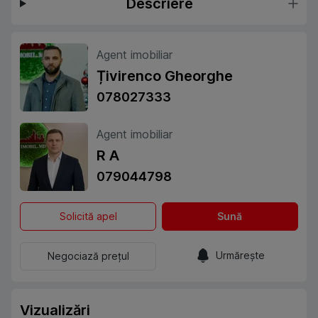
Descriere
Agent imobiliar
Țivirenco Gheorghe
078027333
Agent imobiliar
R A
079044798
Solicită apel
Sună
Urmărește
Negociază prețul
Vizualizări