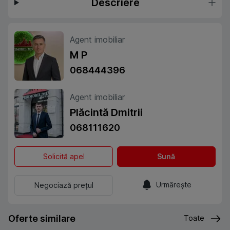
Descriere
Agent imobiliar
M P
068444396
Agent imobiliar
Plăcintă Dmitrii
068111620
Solicită apel
Sună
Urmărește
Negociază prețul
Oferte similare
Toate