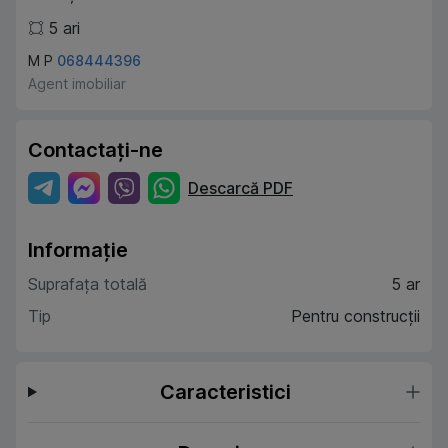
5
ari
M P
068444396
Agent imobiliar
Contactați-ne
Descarcă PDF
Informație
Suprafața totală
5 ar
Tip
Pentru construcții
Caracteristici