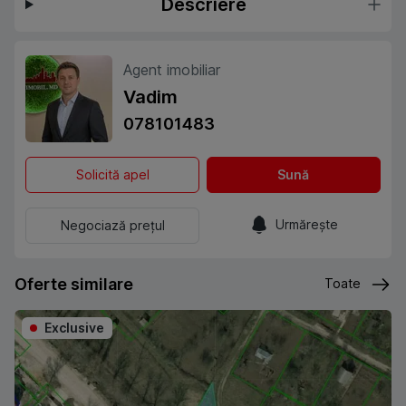
Descriere
Agent imobiliar
Vadim
078101483
Solicită apel
Sună
Urmărește
Negociază prețul
Oferte similare
Toate
Exclusive