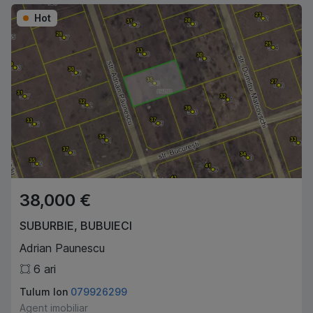
Hot
38,000 €
SUBURBIE
,
BUBUIECI
Adrian Paunescu
6
ari
Tulum Ion
079926299
Agent imobiliar