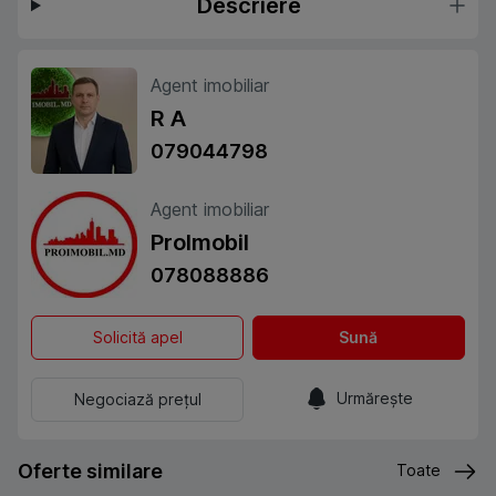
Descriere
Agent imobiliar
R A
079044798
Agent imobiliar
ProImobil
078088886
Solicită apel
Sună
Urmărește
Negociază prețul
Oferte similare
Toate