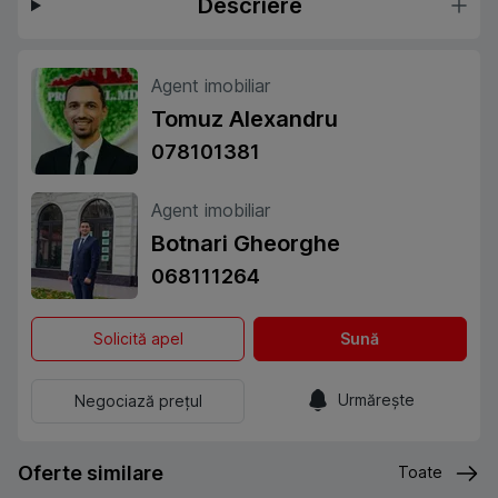
Descriere
Agent imobiliar
Tomuz Alexandru
078101381
Agent imobiliar
Botnari Gheorghe
068111264
Solicită apel
Sună
Urmărește
Negociază prețul
Oferte similare
Toate