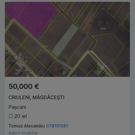
50,000 €
CRIULENI
,
MĂGDĂCEȘTI
Pașcani
20
ari
Tomuz Alexandru
078101381
Agent imobiliar