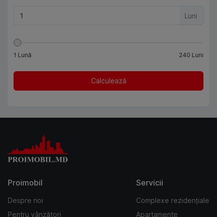
Luni
1
Lună
240
Luni
Calculează
Proimobil
Servicii
Despre noi
Complexe rezidențiale
Pentru vânzători
Apartamente