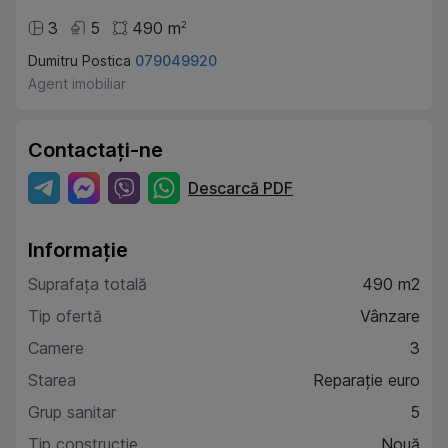
3
5
490
m
2
Dumitru Postica
079049920
Agent imobiliar
Contactați-ne
Descarcă PDF
Informație
Suprafața totală
490 m2
Tip ofertă
Vânzare
Camere
3
Starea
Reparație euro
Grup sanitar
5
Tip construcție
Nouă