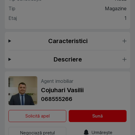
Tip
Magazine
Etaj
1
Caracteristici
Descriere
Agent imobiliar
Cojuhari Vasilii
068555266
Solicită apel
Sună
Urmărește
Negociază prețul