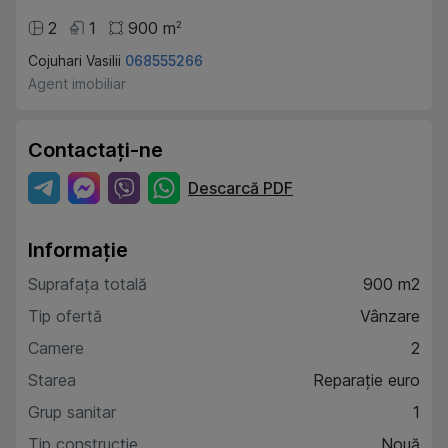
2
1
900
m
2
Cojuhari Vasilii
068555266
Agent imobiliar
Contactați-ne
Descarcă PDF
Informație
Suprafața totală
900 m2
Tip ofertă
Vânzare
Camere
2
Starea
Reparație euro
Grup sanitar
1
Tip construcție
Nouă