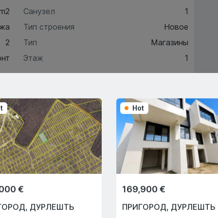
 m2
Санузел
1
жа
Тип строения
Новое
2
Тип
Магазины
онт
Этаж
1
ктеристики
t
Hot
писание
Trade-In
,000 €
169,900 €
С помощью программы
Trade-In мы поможем вам
ГОРОД
,
ДУРЛЕШТЬ
ПРИГОРОД
,
ДУРЛЕШТЬ
купить эту квартиру в обмен