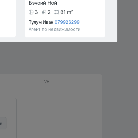
Бэчоий Ной
Екстрав
3
2
81
m
334
2
Тулум Иван
079926299
Р А
0790
Агент по недвижимости
Агент по
VB
в