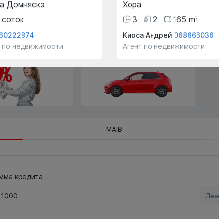
а Домняскэ
Хора
на другую недвижимость.
соток
3
2
165
m
2
60222874
Киоса Андрей
068666036
ие ипотеки
Просмотр на транспорте
т по недвижимости
Агент по недвижимости
!
компании!
MAIB
мма кредита
Лее