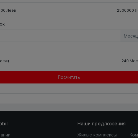
000
Леев
2500000
Л
ок
Месяц
есяц
240
Мес
Посчитать
obil
Наши предложения
пании
Жилые комплексы
Ком