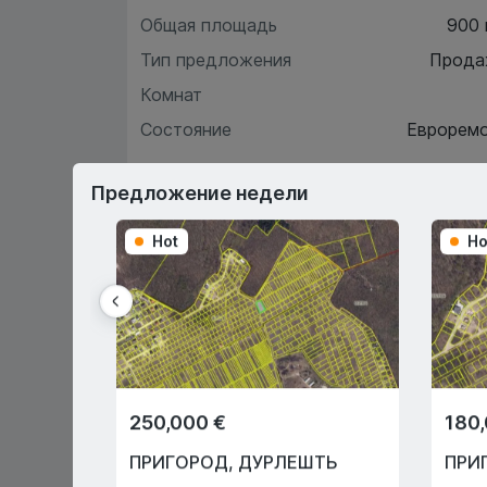
Общая площадь
900
Тип предложения
Прода
Комнат
Состояние
Еврорем
Предложение недели
Хара
Hot
Ho
О
Первый взнос 15%
250,000 €
180
Или через государственную
программу "Prima Casă" с 10%
ПРИГОРОД
,
ДУРЛЕШТЬ
ПРИ
первоначальным взносом!