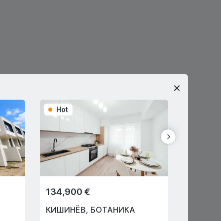
Hot
Hot
134,900 €
159,80
КИШИНЁВ
,
БОТАНИКА
ПРИГО