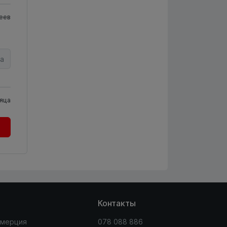
еев
а
яца
Контакты
мерция
078 088 886