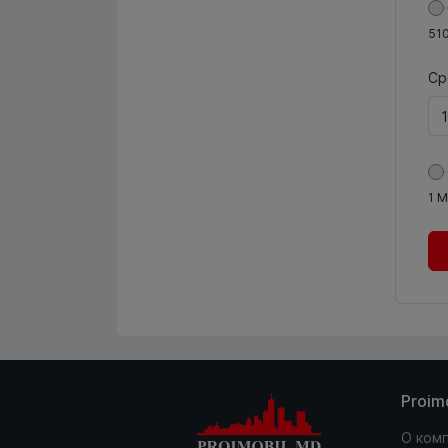
51
Ср
1
М
Proim
О ком