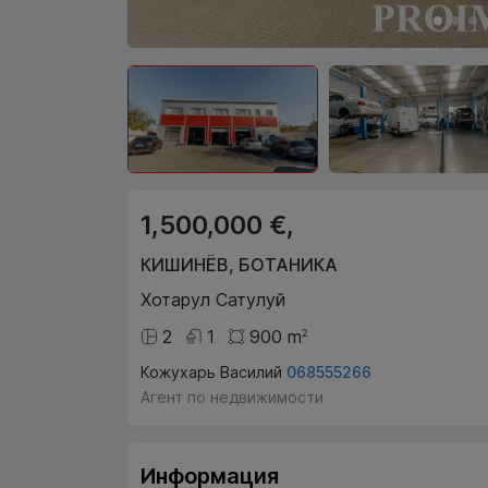
1,500,000 €,
КИШИНЁВ
,
БОТАНИКА
Хотарул Сатулуй
2
1
900
m
2
Кожухарь Василий
068555266
Агент по недвижимости
Информация